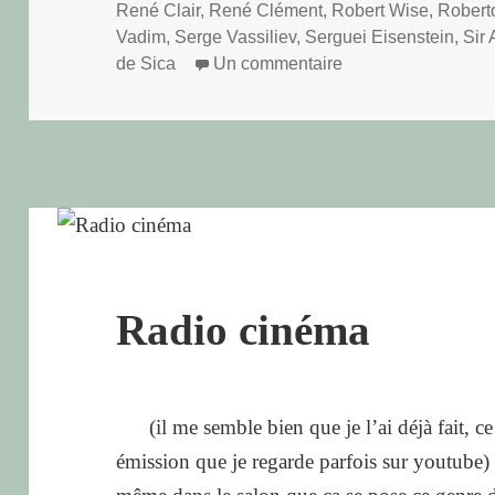
René Clair
,
René Clément
,
Robert Wise
,
Roberto
Vadim
,
Serge Vassiliev
,
Serguei Eisenstein
,
Sir 
sur un peu d’histoi
de Sica
Un commentaire
Radio cinéma
(il me semble bien que je l’ai déjà fait, ce
émission que je regarde parfois sur youtube) (