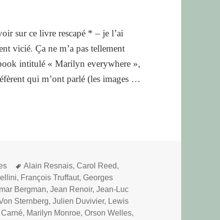
r sur ce livre rescapé * – je l’ai
ment vicié. Ça ne m’a pas tellement
ebook intitulé « Marilyn everywhere »,
 réfèrent qui m’ont parlé (les images …
Mots-
res
Alain Resnais
,
Carol Reed
,
clés
llini
,
François Truffaut
,
Georges
gmar Bergman
,
Jean Renoir
,
Jean-Luc
Von Sternberg
,
Julien Duvivier
,
Lewis
 Carné
,
Marilyn Monroe
,
Orson Welles
,