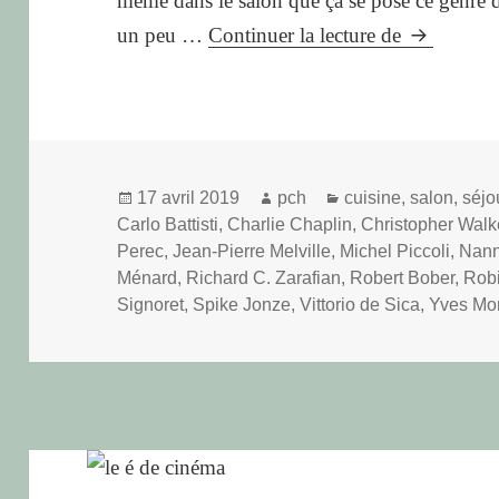
même dans le salon que ça se pose ce genre de
Radio
un peu …
Continuer la lecture de
cinéma
Publié
Auteur
Catégories
17 avril 2019
pch
cuisine
,
salon
,
séjo
le
Carlo Battisti
,
Charlie Chaplin
,
Christopher Wal
Perec
,
Jean-Pierre Melville
,
Michel Piccoli
,
Nann
Ménard
,
Richard C. Zarafian
,
Robert Bober
,
Robi
Signoret
,
Spike Jonze
,
Vittorio de Sica
,
Yves Mo