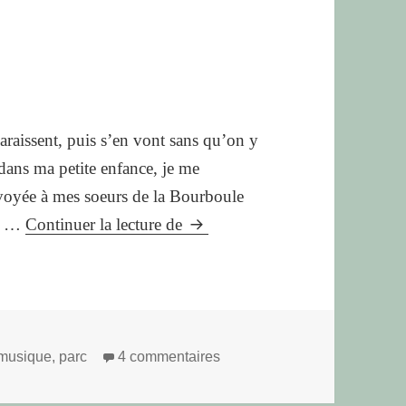
raissent, puis s’en vont sans qu’on y
dans ma petite enfance, je me
envoyée à mes soeurs de la Bourboule
le
il …
Continuer la lecture de
é
de
cinéma
sur le é de cinéma
musique
,
parc
4 commentaires