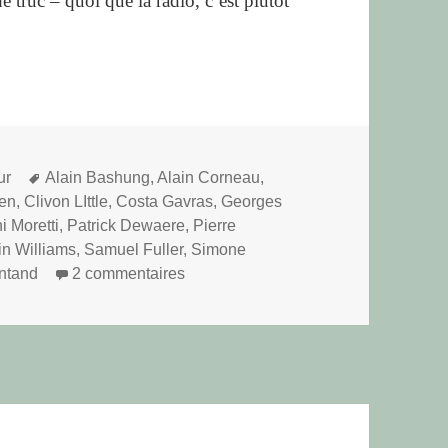
 truc – quoi que la radio, c’est plutôt
Mots-
ur
Alain Bashung
,
Alain Corneau
,
clés
ken
,
Clivon LIttle
,
Costa Gavras
,
Georges
i Moretti
,
Patrick Dewaere
,
Pierre
n Williams
,
Samuel Fuller
,
Simone
sur Radio cinéma
ntand
2 commentaires