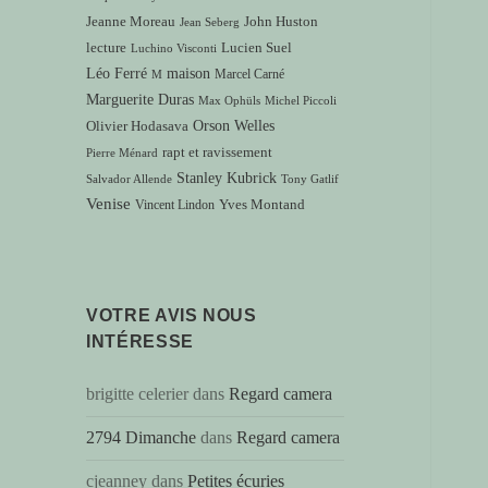
Jeanne Moreau
John Huston
Jean Seberg
lecture
Lucien Suel
Luchino Visconti
Léo Ferré
maison
Marcel Carné
M
Marguerite Duras
Max Ophüls
Michel Piccoli
Orson Welles
Olivier Hodasava
rapt et ravissement
Pierre Ménard
Stanley Kubrick
Salvador Allende
Tony Gatlif
Venise
Vincent Lindon
Yves Montand
VOTRE AVIS NOUS
INTÉRESSE
brigitte celerier
dans
Regard camera
2794 Dimanche
dans
Regard camera
cjeanney
dans
Petites écuries