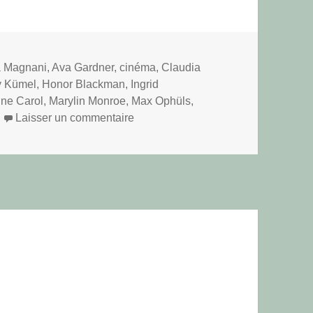
n
-
 Magnani
,
Ava Gardner
,
cinéma
,
Claudia
y Kümel
,
Honor Blackman
,
Ingrid
ine Carol
,
Marylin Monroe
,
Max Ophüls
,
sur Femmes cinéma addenda Pant
Laisser un commentaire