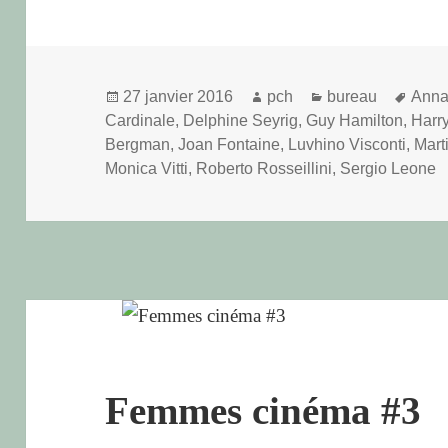
addenda
Panthéo
Publié
Auteur
Catégories
Mots
27 janvier 2016
pch
bureau
Anna
le
clés
Cardinale
,
Delphine Seyrig
,
Guy Hamilton
,
Harr
Bergman
,
Joan Fontaine
,
Luvhino Visconti
,
Mart
Monica Vitti
,
Roberto Rosseillini
,
Sergio Leone
Femmes cinéma #3