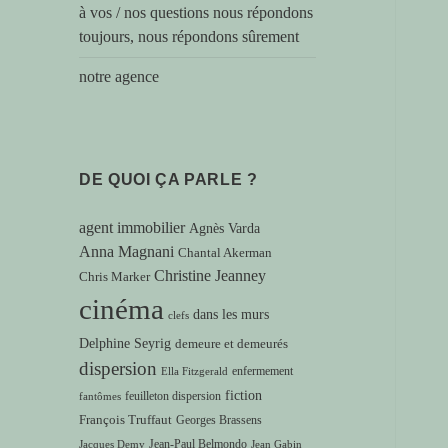
à vos / nos questions nous répondons
toujours, nous répondons sûrement
notre agence
DE QUOI ÇA PARLE ?
agent immobilier
Agnès Varda
Anna Magnani
Chantal Akerman
Christine Jeanney
Chris Marker
cinéma
dans les murs
clefs
Delphine Seyrig
demeure et demeurés
dispersion
enfermement
Ella Fitzgerald
fiction
feuilleton dispersion
fantômes
François Truffaut
Georges Brassens
Jean-Paul Belmondo
Jacques Demy
Jean Gabin