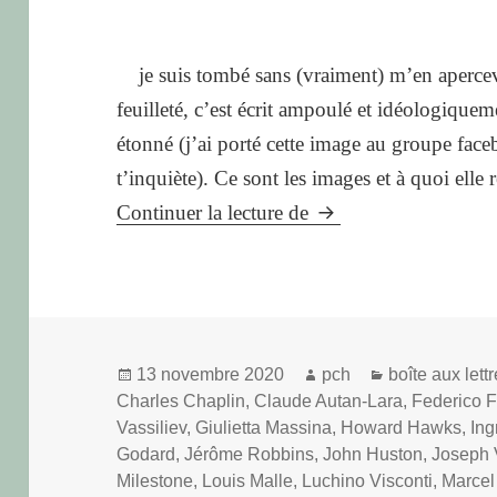
je suis tombé sans (vraiment) m’en apercevoi
feuilleté, c’est écrit ampoulé et idéologique
étonné (j’ai porté cette image au groupe fac
t’inquiète). Ce sont les images et à quoi elle
un
Continuer la lecture de
peu
d’histoire
(personnelle)
du
Publié
Auteur
Catégories
13 novembre 2020
pch
boîte aux lett
cinéma
le
Charles Chaplin
,
Claude Autan-Lara
,
Federico Fe
Vassiliev
,
Giulietta Massina
,
Howard Hawks
,
In
Godard
,
Jérôme Robbins
,
John Huston
,
Joseph 
Milestone
,
Louis Malle
,
Luchino Visconti
,
Marcel