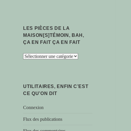
LES PIÈCES DE LA
MAISON[S]TÉMOIN, BAH,
ÇA EN FAIT ÇA EN FAIT
les
pièces
de
la
maison[s]témoin,
UTILITAIRES, ENFIN C’EST
bah,
CE QU’ON DIT
ça
en
Connexion
fait
ça
Flux des publications
en
Flux des commentaires