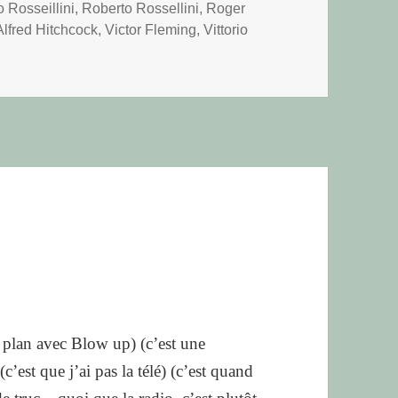
 Rosseillini
,
Roberto Rossellini
,
Roger
Alfred Hitchcock
,
Victor Fleming
,
Vittorio
re (personnelle) du cinéma
 plan avec Blow up) (c’est une
c’est que j’ai pas la télé) (c’est quand