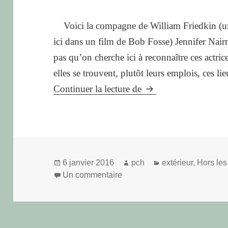
Voici la compagne de William Friedkin (un 
ici dans un film de Bob Fosse) Jennifer Nairn
pas qu’on cherche ici à reconnaître ces actrice
elles se trouvent, plutôt leurs emplois, ces l
Femmes
Continuer la lecture de
cinéma
#3
Publié
Auteur
Catégories
6 janvier 2016
pch
extérieur
,
Hors les
le
sur Femmes cinéma #3
Un commentaire