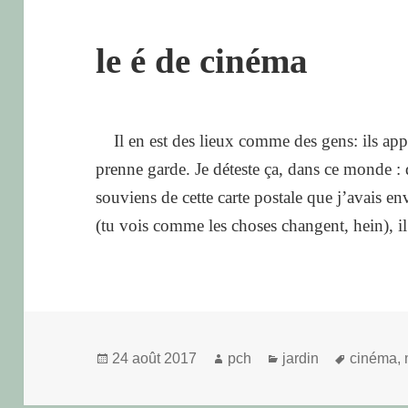
le é de cinéma
Il en est des lieux comme des gens: ils appa
prenne garde. Je déteste ça, dans ce monde : 
souviens de cette carte postale que j’avais 
(tu vois comme les choses changent, hein), 
Publié
Auteur
Catégories
Mots-
24 août 2017
pch
jardin
cinéma
,
le
clés