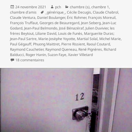
de
Publié
Auteur
Catégories
24 novembre 2021
pch
chambre (s)
,
chambre 1
,
le
Mots-
chambre d'amis
_générique_
,
Cécile Decugis
,
Claude Chabrol
,
Suède
clés
Claude Ventura
,
Daniel Boulanger
,
Éric Rohmer
,
François Moreuil
,
–
François Truffaut
,
Georges de Beauregard
,
Jean Seberg
,
Jean-Luc
enquête
Godard
,
Jean-Paul Belmondo
,
José Bénazéraf
,
Julien Duvivier
,
les
frères Beytout
,
Liliane David
,
Louis de Funès
,
Marguerite Duras;
et
Jean-Paul Sartre
,
Marie-Josèphe Yoyotte
,
Martial Solal
,
Michel Marie
,
hors-
Paul Gégauff
,
Phuong Maittret
,
Pierre Rissient
,
Raoul Coutard
,
champ
Raymond Cauchetier
,
Raymond Queneau
,
René Pignères
,
Richard
Balducci
,
Roger Hanin
,
Suzon Faye
,
Xavier Villetard
sur chambre 12, hôtel de Suède – enquête et hors-c
18 commentaires