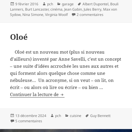
Publié
Auteur
Catégories
Mots-
9 février 2016
pch
garage
Albert Dupontel
,
Bouli
le
clés
Lanners
,
Burt Lancaster
,
cinéma
,
Jean Gabin
,
Jules Berry
,
Max von
sur Attendre filme
Sydow
,
Nina Simone
,
Virginia Woolf
2 commentaires
Oloé
Oloé est un nouveau mot (plus si nouveau
d’ailleurs) inventé par Anne Savelli, c’est un concept
– une suite d’idées accrochée les unes aux autres et
qui forment alors quelque chose comme une
nébuleuse… Un acronyme, si on veut – on lit, on
écrit – ou alors où lire ou écrire – ou bien …
Oloé
Continuer la lecture de
Publié
Auteur
Catégories
Mots-
13 décembre 2024
pch
cuisine
Guy Bennett
le
sur Oloé
clés
5 commentaires