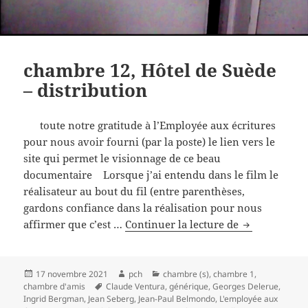
chambre 12, Hôtel de Suède
– distribution
toute notre gratitude à l’Employée aux écritures
pour nous avoir fourni (par la poste) le lien vers le
site qui permet le visionnage de ce beau
documentaire Lorsque j’ai entendu dans le film le
réalisateur au bout du fil (entre parenthèses,
gardons confiance dans la réalisation pour nous
chambre
affirmer que c’est …
Continuer la lecture de
12,
Hôtel
de
Publié
Auteur
Catégories
17 novembre 2021
pch
chambre (s)
,
chambre 1
,
le
Mots-
chambre d'amis
Claude Ventura
,
générique
,
Georges Delerue
,
Suède
clés
Ingrid Bergman
,
Jean Seberg
,
Jean-Paul Belmondo
,
L'employée aux
–