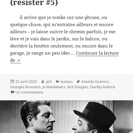
(résister #5)
il arrive que je tombe sur une phrase, ou
quelque chose, qui m’entraîne ailleurs et encore
ailleurs – je laisse suivre le chemin parfois, je me
lève et je vais dans le jardin, sur le balcon, ou
derrière la fenêtre seulement, ou encore dans le
garage, je range un peu (des …
Continuer la lecture
Une
de
phrase,
une
chanson
Publié
Auteur
Catégories
Mots-
22 avril 2020
pch
bureau
Antonio Gramsci
,
le
clés
Georges Brassens
,
Jo Mankiewicz
,
Kirk Douglas
,
Stanley Kubrick
(résister
sur Une phrase, une chanson (résister #5)
Un commentaire
#5)