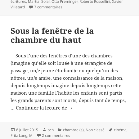
écritures
,
Martial Solal
,
Otto Preminger
,
Roberto Rossellini
,
Xavier
distribution
sur chambre 12, Hôtel de Suède – distributi
Villetard
7 commentaires
Sous la fenêtre de la
chambre du haut
Sous l’une des fenêtres d’une des chambres
(imagine qu’elle soit louée à une étrangère de
passage, un/e jeune étudiant/e ou quelqu’un des
nôtres, un/e ami/e, une connaissance de la maison,
depuis longtemps imagine depuis longtemps cette
maison une famille l’habite les enfants sont partis
les grands parents sont morts, depuis tant de temps,
Sous
…
Continuer la lecture de
la
fenêtre
de
Publié
Auteur
Catégories
Mots-
8 juillet 2015
pch
chambre (s)
,
Non classé
cinéma
,
le
sur Sous la fenêtre de la chambre du ha
clés
Fritz Lang
,
M
2 commentaires
la