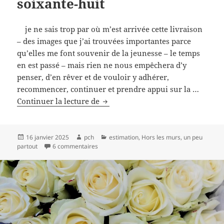
soixante-huit
je ne sais trop par où m’est arrivée cette livraison
– des images que j’ai trouvées importantes parce
qu’elles me font souvenir de la jeunesse – le temps
en est passé – mais rien ne nous empêchera d’y
penser, d’en rêver et de vouloir y adhérer,
recommencer, continuer et prendre appui sur la …
soixante-
Continuer la lecture de
huit
Publié
Auteur
Catégories
16 janvier 2025
pch
estimation
,
Hors les murs
,
un peu
le
sur soixante-huit
partout
6 commentaires