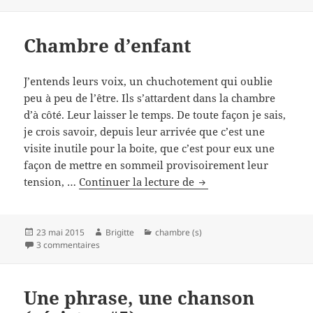
chambre
du
Chambre d’enfant
haut
J’entends leurs voix, un chuchotement qui oublie
peu à peu de l’être. Ils s’attardent dans la chambre
d’à côté. Leur laisser le temps. De toute façon je sais,
je crois savoir, depuis leur arrivée que c’est une
visite inutile pour la boite, que c’est pour eux une
façon de mettre en sommeil provisoirement leur
Chambre
tension, …
Continuer la lecture de
d’enfant
Publié
Auteur
Catégories
23 mai 2015
Brigitte
chambre (s)
le
sur Chambre d’enfant
3 commentaires
Une phrase, une chanson