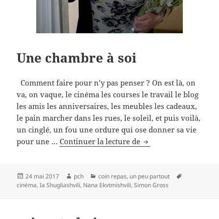
Une chambre à soi
Comment faire pour n’y pas penser ? On est là, on
va, on vaque, le cinéma les courses le travail le blog
les amis les anniversaires, les meubles les cadeaux,
le pain marcher dans les rues, le soleil, et puis voilà,
un cinglé, un fou une ordure qui ose donner sa vie
Une
pour une …
Continuer la lecture de
chambre
à
soi
Publié
Auteur
Catégories
Mots-
24 mai 2017
pch
coin repas
,
un peu partout
le
clés
cinéma
,
Ia Shugliashvili
,
Nana Ekvtmishvili
,
Simon Gross