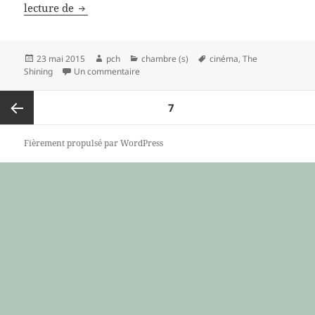
Posséder
lecture de
Publié
Auteur
Catégories
Mots-
23 mai 2015
pch
chambre (s)
cinéma
,
The
le
sur Posséder
clés
Shining
Un commentaire
Pagination
PAGE
7
des
publications
Page
Fièrement propulsé par WordPress
précédente