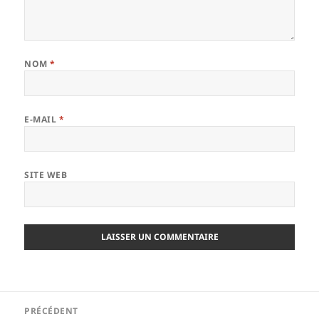
NOM
*
E-MAIL
*
SITE WEB
Navigation
PRÉCÉDENT
de