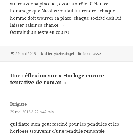
su trouver sa place ici, avoir un rôle. C’était cet
hommage que Nicolas voulait lui rendre : chaque
homme doit trouver sa place, chaque société doit lui
laisser saisir sa chance. »
(extrait d’un texte en cours)
Publié
Auteur
Catégories
29 mai 2015
thierrybeinstingel
Non classé
le
Une réflexion sur « Horloge encore,
tentative de roman »
Brigitte
dit :
29 mai 2015 à 22 h 42 min
qui flatte mon goût fasciné pour les pendules et les
horloges (souvenir d’une pendule remontée