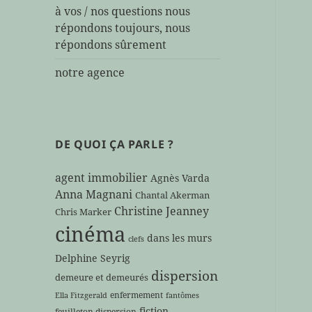
à vos / nos questions nous
répondons toujours, nous
répondons sûrement
notre agence
DE QUOI ÇA PARLE ?
agent immobilier
Agnès Varda
Anna Magnani
Chantal Akerman
Christine Jeanney
Chris Marker
cinéma
dans les murs
clefs
Delphine Seyrig
dispersion
demeure et demeurés
enfermement
Ella Fitzgerald
fantômes
fiction
feuilleton dispersion