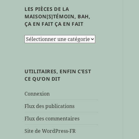
LES PIÈCES DE LA
MAISON[S]TÉMOIN, BAH,
ÇA EN FAIT ÇA EN FAIT
les
pièces
de
la
maison[s]témoin,
UTILITAIRES, ENFIN C’EST
bah,
CE QU’ON DIT
ça
en
Connexion
fait
ça
Flux des publications
en
Flux des commentaires
fait
Site de WordPress-FR