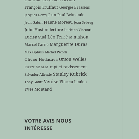
François Truffaut
Georges Brassens
Jean-Paul Belmondo
Jacques Demy
Jeanne Moreau
Jean Gabin
Jean Seberg
John Huston
lecture
Luchino Visconti
Léo Ferré
maison
Lucien Suel
M
Marguerite Duras
Marcel Carné
Max Ophüls
Michel Piccoli
Orson Welles
Olivier Hodasava
rapt et ravissement
Pierre Ménard
Stanley Kubrick
Salvador Allende
Venise
Vincent Lindon
Tony Gatlif
Yves Montand
VOTRE AVIS NOUS
INTÉRESSE