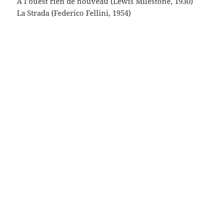
(ça a du bien faire mal quelque part à cette enflure
d’auteur de voir qu’il y avait là « Le Dictateur » et
autres « Les raisins de la colère » mais peu importe
encore) – ce qui m’importe plus ce sont les films
choisis sur cette couverture ( je les ai tous vus) (je
n’y vois pas Kubrick encore…) – et on trouve vingt
huit images (je pense vingt huit films différents,
mais vingt-sept titres : c’est une erreur) (mettons
qu’il s’agisse de Panique de Julien Duvivier) et : (pas
une seule femme)
onze réalisateurs français
huit réalisateurs étazuniens
quatre italiens