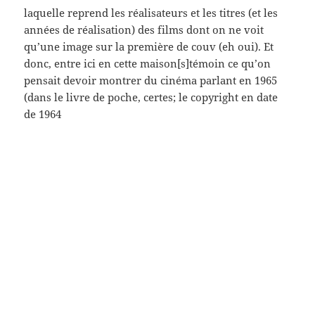
La Bête humaine (Jean Renoir, 1938)
Autant en emporte le vent (Victor Fleming, 1939 – un
petit M.G.M en bas)