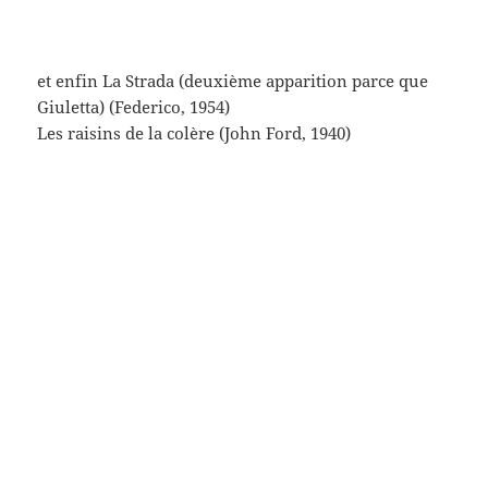
cette réalité, de sauver quelques uns des livres des
bibliothèques (je n’ai pas compté, mais il y en avait
pas mal – et de livres je crois quelques milliers). Ce qui
m’a permis de revoir (en rêve éveillé, comme Desnos
Robert, l’un de mes poètes favoris) certains films de
cette histoire-là. Sans plus de raison, un témoignage
de mes débuts en France…
(en image d’entrée de billet, Albert Finney dans
Samedi soir dimanche matin (Karel Reizs, 1960), une
merveille de cette époque-là – le héros, c’est un peu
moi en maison[s]témoin sur mon clavier, lui sur son
établi…)