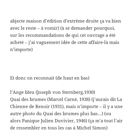
Le Guépard (Luchino Visconti, 1962)
Ivan le Terrible (Serguei Eisenstein, 1945)
Le Septième sceau (Ingmar Bergman, 1956)