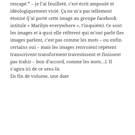
laquelle reprend les réalisateurs et les titres (et les
années de réalisation) des films dont on ne voit
qu’une image sur la première de couv (eh oui). Et
donc, entre ici en cette maison[s]témoin ce qu’on
pensait devoir montrer du cinéma parlant en 1965
(dans le livre de poche, certes; le copyright en date
de 1964
abjecte maison d’édition d’extrême droite ça va bien
avec le reste – à vomir) (à se demander pourquoi,
sur les recommandations de qui cet ouvrage a été
acheté – j’ai vaguement idée de cette affaire-là mais
n’importe)
Et donc on reconnait (de haut en bas)