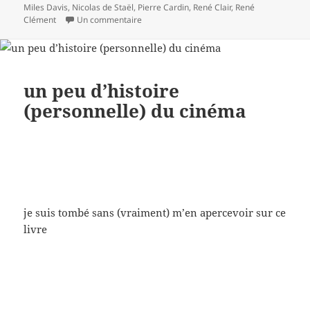
Miles Davis
,
Nicolas de Staël
,
Pierre Cardin
,
René Clair
,
René
sur 9 dispersion
Clément
Un commentaire
un peu d’histoire
(personnelle) du cinéma
je suis tombé sans (vraiment) m’en apercevoir sur ce
livre
rescapé * – je l’ai feuilleté, c’est écrit ampoulé et
idéologiquement vicié. Ça ne m’a pas tellement