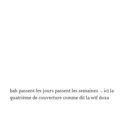
Le Dictateur (Charles Chaplin, 1940)
À bout de souffle (Jean-Luc Godard, 1960)
Jules et Jim (François Truffaut, 1962)