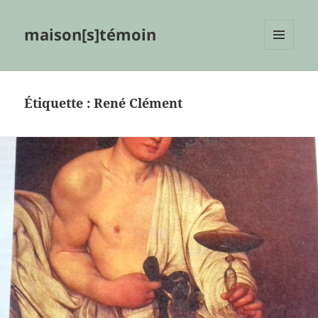
maison[s]témoin
MENU
ET
WIDGETS
Étiquette :
René Clément