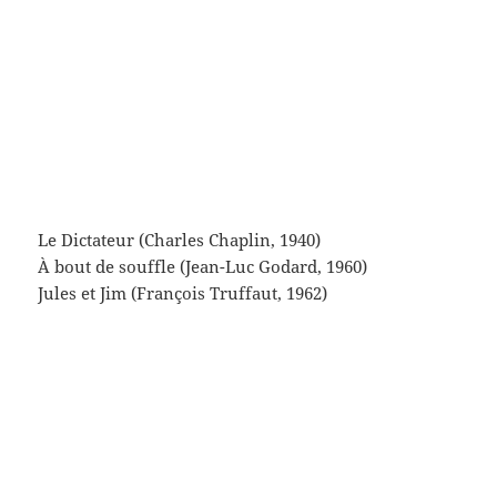
Tchappaiev (Serge et Georges Vassiliev, 1933)
Old man out (Sir Carol Reed, 1947)
Citizen Kane (Orson Welles, 1941)