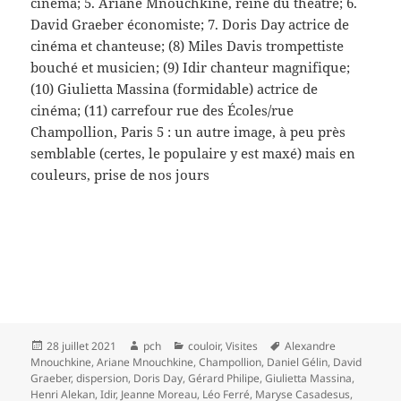
cinéma; 5. Ariane Mnouchkine, reine du théâtre; 6.
David Graeber économiste; 7. Doris Day actrice de
cinéma et chanteuse; (8) Miles Davis trompettiste
bouché et musicien; (9) Idir chanteur magnifique;
(10) Giulietta Massina (formidable) actrice de
cinéma; (11) carrefour rue des Écoles/rue
Champollion, Paris 5 : un autre image, à peu près
semblable (certes, le populaire y est maxé) mais en
couleurs, prise de nos jours
Publié
Auteur
Catégories
Mots-
28 juillet 2021
pch
couloir
,
Visites
Alexandre
le
clés
Mnouchkine
,
Ariane Mnouchkine
,
Champollion
,
Daniel Gélin
,
David
Graeber
,
dispersion
,
Doris Day
,
Gérard Philipe
,
Giulietta Massina
,
Henri Alekan
,
Idir
,
Jeanne Moreau
,
Léo Ferré
,
Maryse Casadesus
,