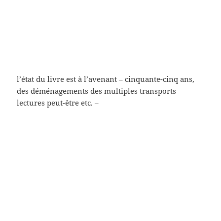
l’Ange bleu (Joseph von Sternberg,1930)
Quai des brumes (Marcel Carné, 1938) (j’aurais dit La
Chienne de Renoir (1931), mais n’importe – il y a une
autre photo du Quai des brumes plus bas…) (ou
alors Panique Julien Duvivier, 1946) (ça m’a tout l’air
de ressembler en tous les cas à Michel Simon)
Le voleur de bicyclette (Vittorio De Sica, 1948)
Zazie dans le métro (Louis Malle, 1960) (en couleurs)
Fenêtre sur cour (Sir Alfred, 1954)