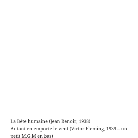
La Bataille du rail (René Clément, 1945)
Hiroshimamon amour (Alain Resnais, 1959)
Les Misfits (John Huston, 1961 – NJB aka MM en