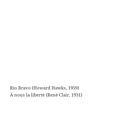
Païsa (Roberto Rossellini, 1946)
West side story (Robert Wise- Jérôme Robbins, 1961
petit Artistes associés)
Et Dieu créa la femme (Roger Vadim, 1956 en petit
Cocinor)