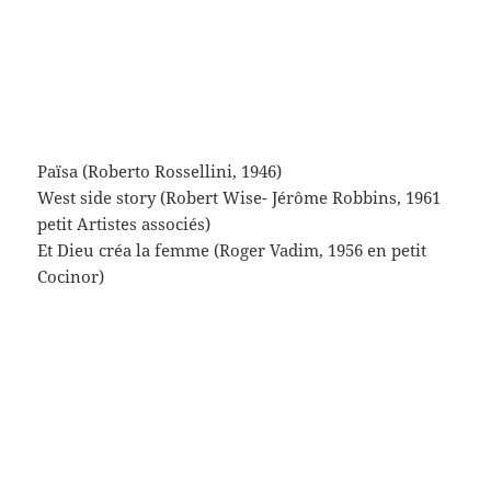
deux russes
un Anglais
un suédois
une vision assez centrée d’un certain cinéma
d’occident (disons) (un tropisme).
Par ailleurs, comme rappelé dans la note*, l’un des
deux auteurs fut passé par les armes en février 45 –
il ne connut que peu les suites épiques du cinéma :
on s’en fout, oui.
* Bien qu’il ait été écrit pas un couple de crevures (je
ne vois pas d’autre mot, et il n’est pas trop fort, non)
(ils sont morts tous les deux, ils étaient beaux-frères,
fachos antisémites immondes) (l’un (brasillach) a été