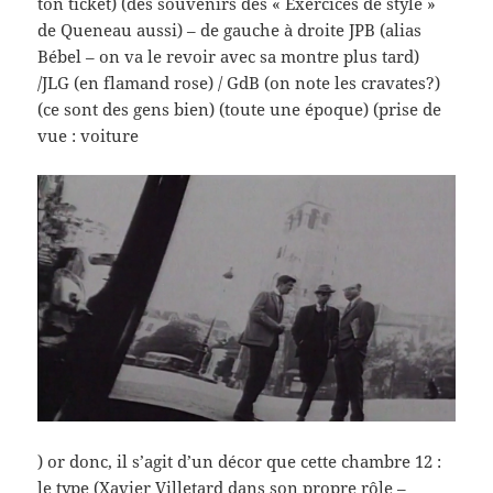
ton ticket) (des souvenirs des « Exercices de style »
de Queneau aussi) – de gauche à droite JPB (alias
Bébel – on va le revoir avec sa montre plus tard)
/JLG (en flamand rose) / GdB (on note les cravates?)
(ce sont des gens bien) (toute une époque) (prise de
vue : voiture
) or donc, il s’agit d’un décor que cette chambre 12 :
le type (Xavier Villetard dans son propre rôle –