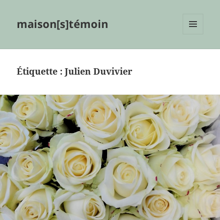
maison[s]témoin
MENU
ET
WIDGETS
Étiquette :
Julien Duvivier