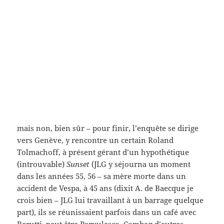
dos par l’inspecteur Vital (Daniel Boulanger) et
s’affaisse
vers le croisement du boulevard Raspail (là où se
trouve
son effigie
rénovée)
alors que passe on dirait bien une 4 chevaux
(comme celle que conduisait ma mère) il tombe (au
milieu des clous hein) et passe