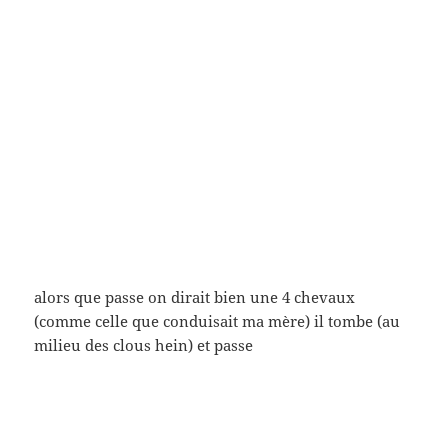
)
– par rapport au
générique de fin
de ce film-ci (il me
semble qu’il n’y en a pas dans le ABDS) on
remarquera que Suzon Fay (seulement en voix off,
certes) n’est pas présente : elle intervient pourtant
entre Claude Chabrol et Raoul Coutard; Cécile
Decugis vient après Jean-Paul Belmondo (on entend
seulement l’interprète de Poiccard avant
l’intervention à l’image de la monteuse). La
maquilleuse Phuong Maittret (qui deviendra, dit-il,
la confidente de Jean Seberg) absente ne répond
(comme on l’a entendu seulement) que « par
monosyllabes au téléphone ».