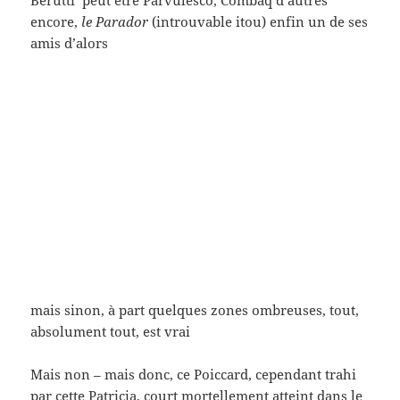
une 403 comme en conduirait mon père
Chambre 12, Hôtel de Suède
, un (télé)film
(magnifique) de Claude Ventura et Xavier Villetard
les fleurs en entrée de billet : à destination de Jean
Seberg et de toutes les oubliées des génériques
*clcdld: c’est le cas de le dire (on intègre ici l’affiche
du film