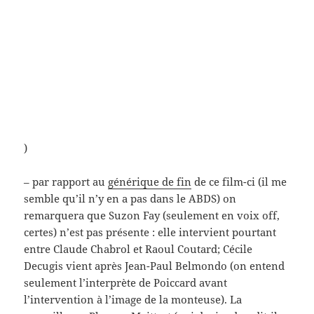
François Truffaut
,
Georges de Beauregard
,
Jean Seberg
,
Jean-Luc
Godard
,
Jean-Paul Belmondo
,
José Bénazéraf
,
Julien Duvivier
,
les
frères Beytout
,
Liliane David
,
Louis de Funès
,
Marguerite Duras;
Jean-Paul Sartre
,
Marie-Josèphe Yoyotte
,
Martial Solal
,
Michel Marie
,
Paul Gégauff
,
Phuong Maittret
,
Pierre Rissient
,
Raoul Coutard
,
Raymond Cauchetier
,
Raymond Queneau
,
René Pignères
,
Richard
Balducci
,
Roger Hanin
,
Suzon Faye
,
Xavier Villetard
sur chambre 12, hôtel de Suède – enquête et hors-c
18 commentaires