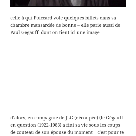
celle à qui Poiccard vole quelques billets dans sa
chambre mansardée de bonne – elle parle aussi de
Paul Gégauff dont on tient ici une image
d’alors, en compagnie de JLG (découpée) (le Gégauff
en question (1922-1983) a fini sa vie sous les coups
de couteau de son épouse du moment – c’est pour te
dire l’amour et la joie qu’il inspirait…),un peu de
Claude Chabrol en off encore, puis viendra Poiccard
avec trente trois ans de plus
sa montre – premier grand (premier) rôle pour lui –
il est de 33 – premier film de long métrage pour JLG
– non, on ne va pas salir cette magnifique entente