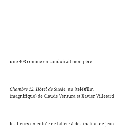
On a cherché sans y parvenir à identifier le Jim
Pallette dont on entend la voix (peut-être est-ce lui
qui travestit la voix de JLG au téléphone)
Pour en finir (provisoirement), il existe un livre sur
le film écrit par Michel Marie (prof de ciné en
Sorbonne) chez Armand Colin,
La nouvelle vague et
son film manifeste À bout de souffle
(2012) (31 euros
quand même) – quelques
extraits ici
)