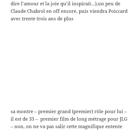
mais non, bien sûr – pour finir, l’enquête se dirige
vers Genève, y rencontre un certain Roland
Tolmachoff, à présent gérant d’un hypothétique
(introuvable)
Sunset
(JLG y séjourna un moment
dans les années 55, 56 – sa mère morte dans un
accident de Vespa, à 45 ans (dixit A. de Baecque je
crois bien – JLG lui travaillant à un barrage quelque
part), ils se réunissaient parfois dans un café avec
Berutti peut être Parvulesco, Combaq d’autres
encore,
le Parador
(introuvable itou) enfin un de ses
amis d’alors
mais sinon, à part quelques zones ombreuses, tout,
absolument tout, est vrai
Mais non – mais donc, ce Poiccard, cependant trahi
par cette Patricia, court mortellement atteint dans le