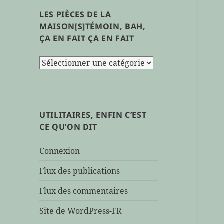
LES PIÈCES DE LA
MAISON[S]TÉMOIN, BAH,
ÇA EN FAIT ÇA EN FAIT
les
pièces
de
la
maison[s]témoin,
UTILITAIRES, ENFIN C’EST
bah,
CE QU’ON DIT
ça
en
Connexion
fait
ça
Flux des publications
en
Flux des commentaires
fait
Site de WordPress-FR