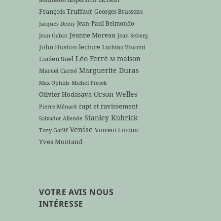
François Truffaut
Georges Brassens
Jean-Paul Belmondo
Jacques Demy
Jeanne Moreau
Jean Gabin
Jean Seberg
John Huston
lecture
Luchino Visconti
Léo Ferré
maison
Lucien Suel
M
Marguerite Duras
Marcel Carné
Max Ophüls
Michel Piccoli
Orson Welles
Olivier Hodasava
rapt et ravissement
Pierre Ménard
Stanley Kubrick
Salvador Allende
Venise
Vincent Lindon
Tony Gatlif
Yves Montand
VOTRE AVIS NOUS
INTÉRESSE