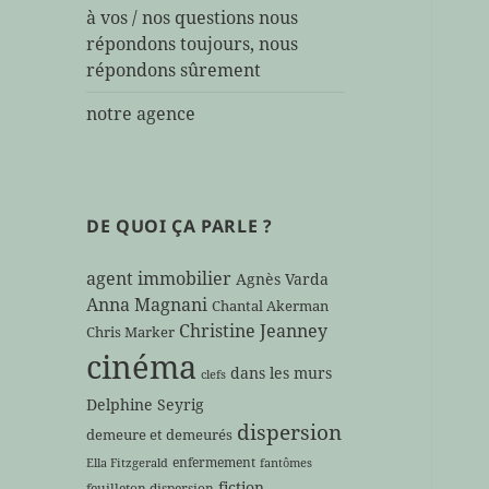
à vos / nos questions nous
répondons toujours, nous
répondons sûrement
notre agence
DE QUOI ÇA PARLE ?
agent immobilier
Agnès Varda
Anna Magnani
Chantal Akerman
Christine Jeanney
Chris Marker
cinéma
dans les murs
clefs
Delphine Seyrig
dispersion
demeure et demeurés
enfermement
Ella Fitzgerald
fantômes
fiction
feuilleton dispersion