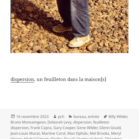
dispersion
, un feuilleton dans la maison[s]
Publié
Auteur
Catégories
Mots-
16 novembre 2023
pch
bureau
,
entrée
Billy Wilder
,
le
clés
Bruno Monsaingeon
,
Deborah Levy
,
dispersion
,
feuilleton
dispersion
,
Frank Capra
,
Gary Cooper
,
Gene Wilder
,
Glenn Gould
,
Jean-Louis Murat
,
Martine Carol
,
Max Ophüls
,
Mel Brooks
,
Meryl
Streep
,
Michel Ciment
,
Shelley Duvall
,
Stanley Kubrick
,
Théodore