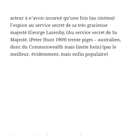
Wilder, 1964), née à Chicago en 33 – un peu moins
guindée que dans le Vertigo d’Alfred (sir) (scénario
Boileau Narcejac, vus la dernière fois) (rien ne se
perd, non) (la même histoire, les mêmes images, dis
moi qu’est-ce que t’en dis ?) (je devrais mettre plus
de musique)
tiens voilà l’écossais qui voulut être Roi (scénario
adapté de Kipling, jamais lu : ça me manque, tu vois,
par exemple) (il y a là aussi (sir, tout autant) Michael
Caine (toujours parmi nous, il me semble – il est de
33, à Londres (banlieue certes)) à gauche Saeed
Jaffrey, né au Penjab en 29 – ce sourire – et Sean
Connery, écossais comme on sait (né en 30) au
milieu, qui voulut mais ne put, non, (John Huston,
1975) – film magnifique –