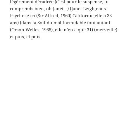
ah le Dude (on peut enfin rire – les frères Coen, The
Big Lebowski, 1998), ici Jeff Bridges (né en 49,
Californie) dans le rôle – deuxième troisième
quatrième degré de l’humour étazunien –
au premier plan Faye Dunaway (le film Chinatown,
Polanski Roman – 1970 (elle a 29 piges, naquit en
Floride) dans la décapotable qu’elle conduit, le nez
déconfit par un salaud (interprété par Polanski),
presque défiguré, Jack Nicholson (trente trois ans,
né à Neptune New-Jersey) – le père, incestueux
abject immonde, interprété par John Huston (tout ça
sent assez mauvais, en effet) (et puis le présent,
cinquante ans plus tard – ça ne passe plus très
bien…) (tu vois comme le temps passe, je t’avais
prévenu) – le cinéma, partout