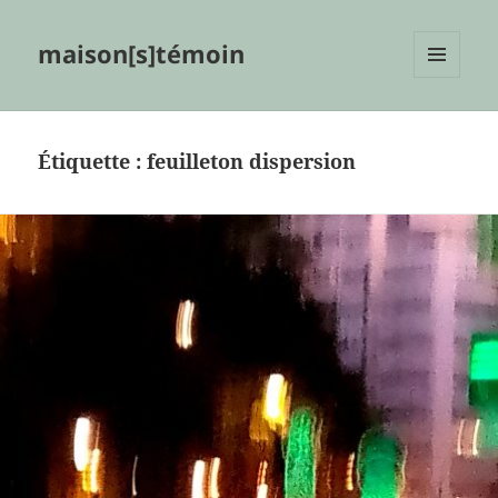
maison[s]témoin
MENU
ET
WIDGETS
Étiquette :
feuilleton dispersion