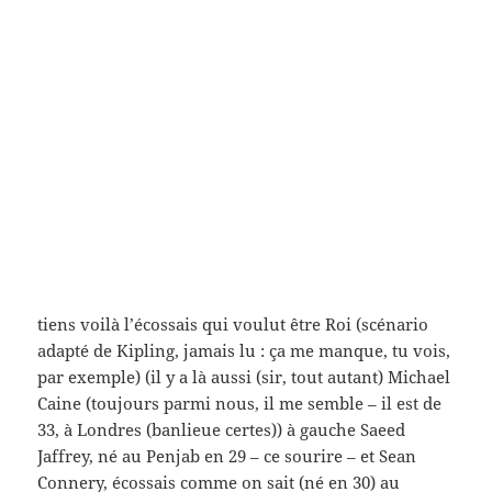
Marilyn Monroe (elle est de 26, à Los Angelès) et
Yves Montand (de 21, en Italie) dans Le Milliardaire
(Georges Cukor, 1960) c’est égal, je l’ai sélectionnée –
le film n’a rien de spécial sinon un travail de
professionnels – la date peut-être – non, c’est égal
(une espèce de divertissement) (les acteurs sont
vraiment bien pourtant, mais l’argument et le
scénario (Arthur Miller, l’époux de Marilyn, y
contribue) n’apporte rien de spécial – OSEF en vrai –
beaucoup trop de cinéma – mais la vraie vie : un
héros, Michel Catalano