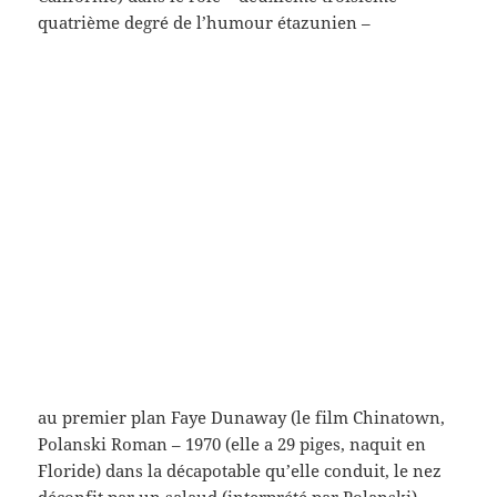
5 heures, les embouteillages monstres dans l’est de
Paris – les morts dans le super casher – l’assaut – les
morts partout – cette horreur – cette année-là, le 13
novembre suivant – cette horreur – c’est la fin de la
dispersion – c’est la fin…
dispersion
est un feuilleton du salon avec beaucoup
d’images dedans
ici l’épisode 1
l’épisode 2
le 3
dispersez-vous (3)