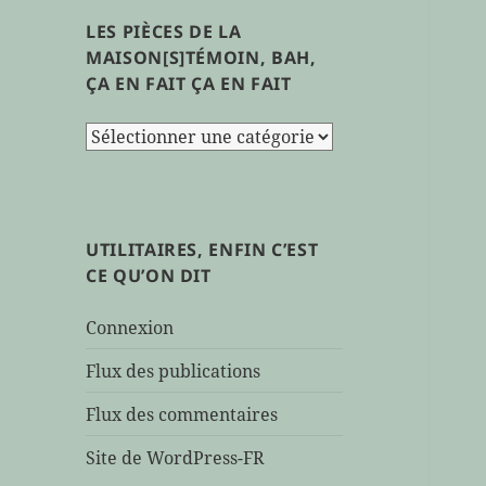
LES PIÈCES DE LA
MAISON[S]TÉMOIN, BAH,
ÇA EN FAIT ÇA EN FAIT
les
pièces
de
la
maison[s]témoin,
UTILITAIRES, ENFIN C’EST
bah,
CE QU’ON DIT
ça
en
Connexion
fait
ça
Flux des publications
en
Flux des commentaires
fait
Site de WordPress-FR