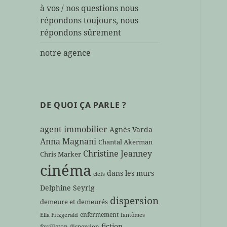
à vos / nos questions nous
répondons toujours, nous
répondons sûrement
notre agence
DE QUOI ÇA PARLE ?
agent immobilier
Agnès Varda
Anna Magnani
Chantal Akerman
Christine Jeanney
Chris Marker
cinéma
dans les murs
clefs
Delphine Seyrig
dispersion
demeure et demeurés
enfermement
Ella Fitzgerald
fantômes
fiction
feuilleton dispersion