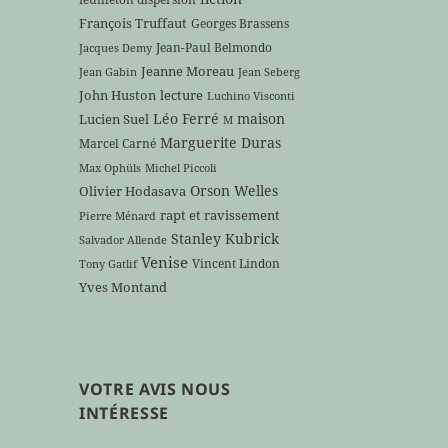
François Truffaut
Georges Brassens
Jean-Paul Belmondo
Jacques Demy
Jeanne Moreau
Jean Gabin
Jean Seberg
John Huston
lecture
Luchino Visconti
Léo Ferré
maison
Lucien Suel
M
Marguerite Duras
Marcel Carné
Max Ophüls
Michel Piccoli
Orson Welles
Olivier Hodasava
rapt et ravissement
Pierre Ménard
Stanley Kubrick
Salvador Allende
Venise
Vincent Lindon
Tony Gatlif
Yves Montand
VOTRE AVIS NOUS
INTÉRESSE