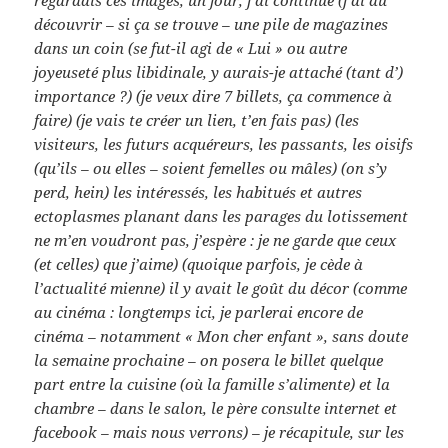
regardais ces images, un jour, j’ai continué (j’ai dû
découvrir – si ça se trouve – une pile de magazines
dans un coin (se fut-il agi de « Lui » ou autre
joyeuseté plus libidinale, y aurais-je attaché (tant d’)
importance ?) (je veux dire 7 billets, ça commence à
faire) (je vais te créer un lien, t’en fais pas) (les
visiteurs, les futurs acquéreurs, les passants, les oisifs
(qu’ils – ou elles – soient femelles ou mâles) (on s’y
perd, hein) les intéressés, les habitués et autres
ectoplasmes planant dans les parages du lotissement
ne m’en voudront pas, j’espère : je ne garde que ceux
(et celles) que j’aime) (quoique parfois, je cède à
l’actualité mienne) il y avait le goût du décor (comme
au cinéma : longtemps ici, je parlerai encore de
cinéma – notamment « Mon cher enfant », sans doute
la semaine prochaine – on posera le billet quelque
part entre la cuisine (où la famille s’alimente) et la
chambre – dans le salon, le père consulte internet et
facebook – mais nous verrons) – je récapitule, sur les