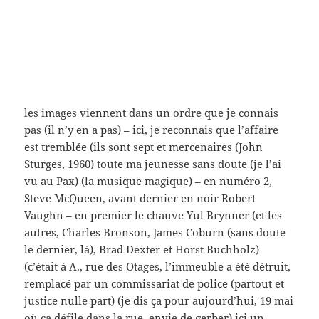
le dernier, là), Brad Dexter et Horst Buchholz)
(c’était à A., rue des Otages, l’immeuble a été détruit,
remplacé par un commissariat de police (partout et
justice nulle part) (je dis ça pour aujourd’hui, 19 mai
où ça défile dans la rue, envie de gerber) ici un
chanteur
le premier (*) chanteur (ils font le même métier)
était Julien Clerc – ici on a droit à Gérard Manset –
(son
Manteau Rouge
) ah bah
Jacques Audiard (on vient de voir Dheepan, palme
d’or à Cannes en 2015 – c’est pour ça – mais cette
conjonction qui me fait frémir : le carnage de
Charlie hebdo, de l’Allée verte Nicolas Appert en
janvier : où en était-il, en montage ?) (entendu
parler avec Michel Ciment) (et non, je ne l’aime