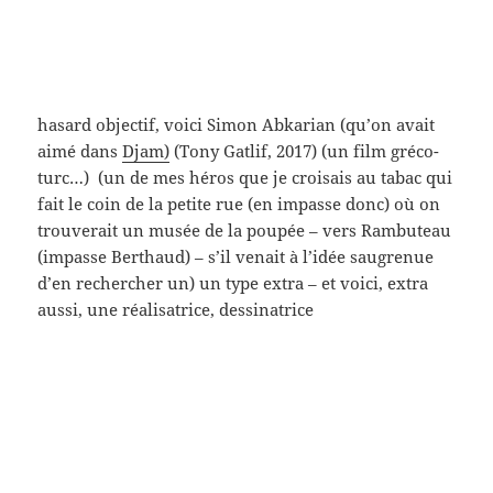
dommage ? je ne sais…
un chanteur, Christophe, « les mots bleus » et les
autos de sport – salut l’artiste