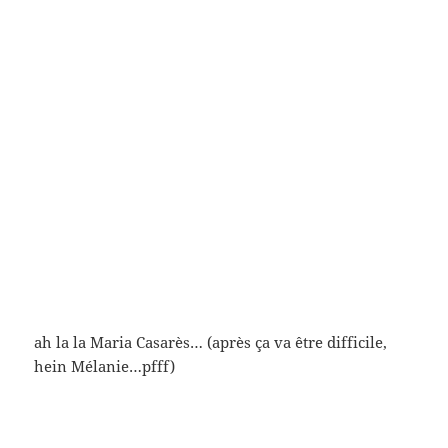
c’est Ingmar Bergman photographié par Irving Penn
(merveilleuse image hein) (fait penser à ce matin où
j’écoutai, avec le café, une photographe qui disait