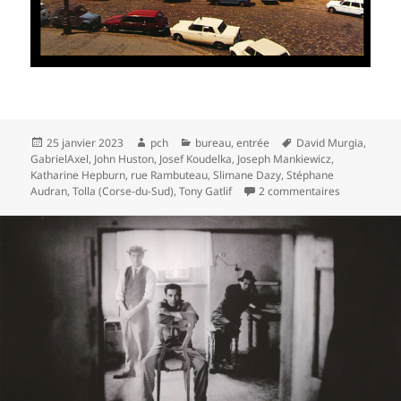
Publié
Auteur
Catégories
Mots-
25 janvier 2023
pch
bureau
,
entrée
David Murgia
,
le
clés
GabrielAxel
,
John Huston
,
Josef Koudelka
,
Joseph Mankiewicz
,
Katharine Hepburn
,
rue Rambuteau
,
Slimane Dazy
,
Stéphane
sur dispersi
Audran
,
Tolla (Corse-du-Sud)
,
Tony Gatlif
2 commentaires