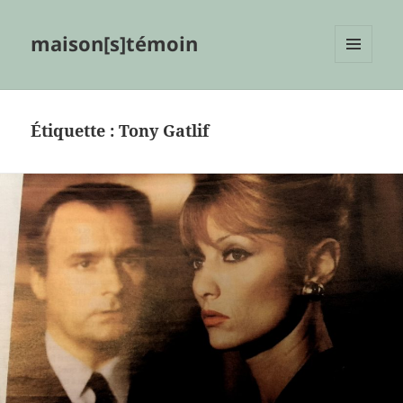
maison[s]témoin
MENU
ET
WIDGETS
Étiquette :
Tony Gatlif