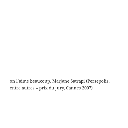
et puis Blaise Cendras (cette image, ce visage qu’on
ne connait que peu) (si tu veux que je te dise, c’est
surtout pour ça, ces images, pour les reconnaître si
par hasard on les croise) (dans la rue, ou au cinéma)
(juste pour savoir que ce sont elles et eux)