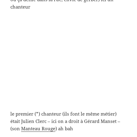
guère – tant pis) un autre chanteur, Rachid Taha
(on aura remarqué que : 1. la nappe de la table de la
salle à manger de la maison[s]témoin est jaune (il
s’agit d’une toile cirée); 2. il n’y a encore que des
représentations mâles)
hasard objectif, voici Simon Abkarian (qu’on avait
aimé dans
Djam)
(Tony Gatlif, 2017) (un film gréco-
turc…) (un de mes héros que je croisais au tabac qui
fait le coin de la petite rue (en impasse donc) où on
trouverait un musée de la poupée – vers Rambuteau
(impasse Berthaud) – s’il venait à l’idée saugrenue
d’en rechercher un) un type extra – et voici, extra
aussi, une réalisatrice, dessinatrice