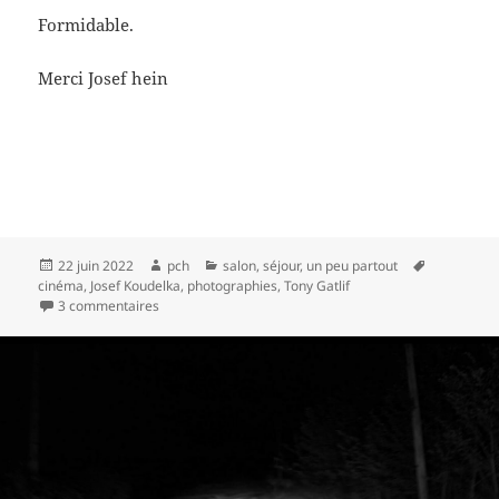
Formidable.
Merci Josef hein
Publié
Auteur
Catégories
Mots-
22 juin 2022
pch
salon
,
séjour
,
un peu partout
le
clés
cinéma
,
Josef Koudelka
,
photographies
,
Tony Gatlif
sur Josef
3 commentaires