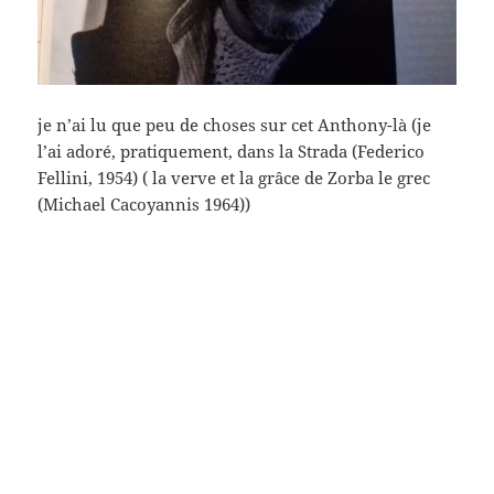
je n’ai lu que peu de choses sur cet Anthony-là (je
l’ai adoré, pratiquement, dans la Strada (Federico
Fellini, 1954) ( la verve et la grâce de Zorba le grec
(Michael Cacoyannis 1964))
les images viennent dans un ordre que je connais
pas (il n’y en a pas) – ici, je reconnais que l’affaire
est tremblée (ils sont sept et mercenaires (John
Sturges, 1960) toute ma jeunesse sans doute (je l’ai
vu au Pax) (la musique magique) – en numéro 2,
Steve McQueen, avant dernier en noir Robert
Vaughn – en premier le chauve Yul Brynner (et les
autres, Charles Bronson, James Coburn (sans doute