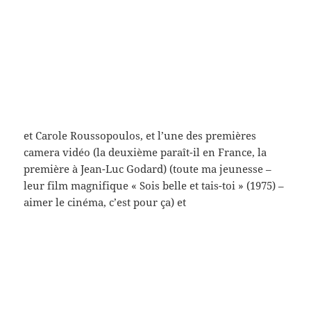
ne voit-on pas un peu la même pose ici que tenait
tout à l’heure la Moreau – ici c’est la Girardot (dans
Rocco et ses frères où Delon se trouve de dos
souvent (c’est peut-être mieux… ? non) ici Anémone