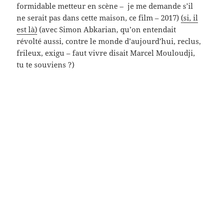
Tillotama Shome donc, bouleversante si vraie , sur
les terrasses dominant Bombay/Mumbay, tu te
souviens (son sourire sur la moto de son amie…)
(« Sir » donc, Rohena Gera, 2018 –
elles sont ici)
– les
hommes aussi, Boris et Henri deux fondus de jazz