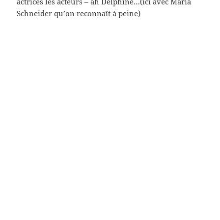
Panthéon, Olympe – Audrey Hepburn qu’on a tant
aimé dans ce formidable « My Fair Lady » (avec ce
Rex Harrison) (Georges Cukor, 1964) (évidemment
qu’on l’aime toujours – ils et elles ne vivent plus
pour la plupart, cependant – bah que fait-on d’autre,
nous autres, que passer – tout comme eux…)