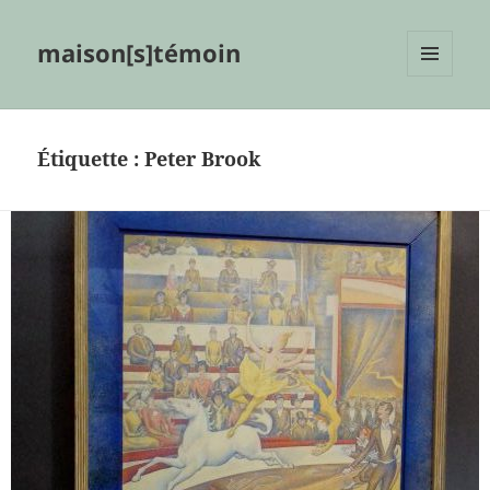
maison[s]témoin
MENU
ET
WIDGETS
Étiquette :
Peter Brook