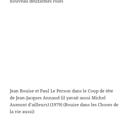
nouveau deuxièmes rôles
Jean Bouise et Paul Le Person dans le Coup de tête
de Jean-Jacques Annaud (il yavait aussi Michel
Aumont d’ailleurs) (1979) (Bouise dans les Choses de
la vie aussi)
type magnifique que Fred Wiseman – sans doute
merveille magnifique –
et cet homme de Rio (Bébel) et Françoise Dorléac –
j’adore aussi les premiers rôles jte dis – oui les
actrices les acteurs – ah Delphine…(ici avec Maria
Schneider qu’on reconnaît à peine)
et Carole Roussopoulos, et l’une des premières