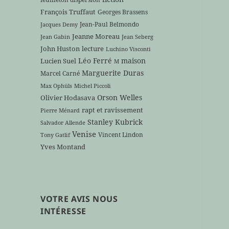
François Truffaut
Georges Brassens
Jean-Paul Belmondo
Jacques Demy
Jeanne Moreau
Jean Gabin
Jean Seberg
John Huston
lecture
Luchino Visconti
Léo Ferré
maison
Lucien Suel
M
Marguerite Duras
Marcel Carné
Max Ophüls
Michel Piccoli
Orson Welles
Olivier Hodasava
rapt et ravissement
Pierre Ménard
Stanley Kubrick
Salvador Allende
Venise
Vincent Lindon
Tony Gatlif
Yves Montand
VOTRE AVIS NOUS
INTÉRESSE