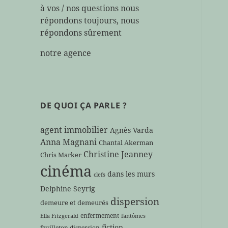
à vos / nos questions nous
répondons toujours, nous
répondons sûrement
notre agence
DE QUOI ÇA PARLE ?
agent immobilier
Agnès Varda
Anna Magnani
Chantal Akerman
Christine Jeanney
Chris Marker
cinéma
dans les murs
clefs
Delphine Seyrig
dispersion
demeure et demeurés
enfermement
Ella Fitzgerald
fantômes
fiction
feuilleton dispersion