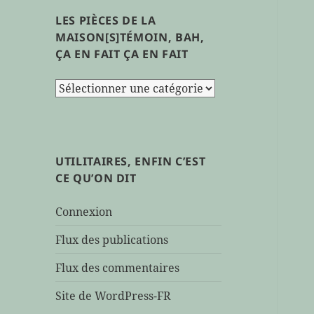
LES PIÈCES DE LA
MAISON[S]TÉMOIN, BAH,
ÇA EN FAIT ÇA EN FAIT
les
pièces
de
la
maison[s]témoin,
UTILITAIRES, ENFIN C’EST
bah,
CE QU’ON DIT
ça
en
Connexion
fait
ça
Flux des publications
en
Flux des commentaires
fait
Site de WordPress-FR