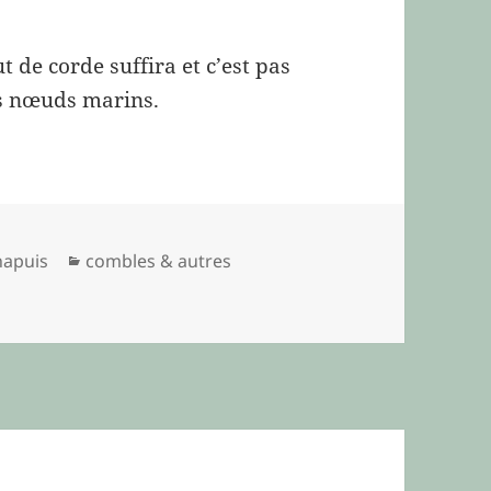
t de corde suffira et c’est pas
es nœuds marins.
Catégories
hapuis
combles & autres