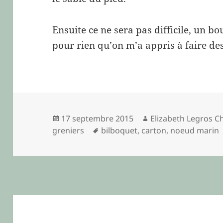
Ensuite ce ne sera pas difficile, un bou
pour rien qu’on m’a appris à faire d
Publié
Auteur
17 septembre 2015
Elizabeth Legros C
le
Mots-
greniers
bilboquet
,
carton
,
noeud marin
clés