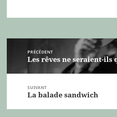
Navigation
de
PRÉCÉDENT
Les rêves ne seraient-ils
l’article
Article
précédent :
SUIVANT
La balade sandwich
Article
suivant :