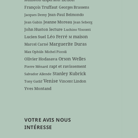
François Truffaut
Georges Brassens
Jean-Paul Belmondo
Jacques Demy
Jeanne Moreau
Jean Gabin
Jean Seberg
John Huston
lecture
Luchino Visconti
Léo Ferré
maison
Lucien Suel
M
Marguerite Duras
Marcel Carné
Max Ophüls
Michel Piccoli
Orson Welles
Olivier Hodasava
rapt et ravissement
Pierre Ménard
Stanley Kubrick
Salvador Allende
Venise
Vincent Lindon
Tony Gatlif
Yves Montand
VOTRE AVIS NOUS
INTÉRESSE