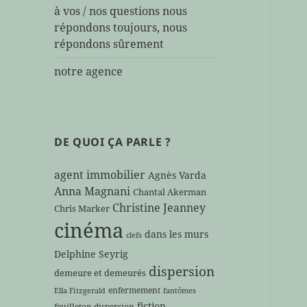
à vos / nos questions nous
répondons toujours, nous
répondons sûrement
notre agence
DE QUOI ÇA PARLE ?
agent immobilier
Agnès Varda
Anna Magnani
Chantal Akerman
Christine Jeanney
Chris Marker
cinéma
dans les murs
clefs
Delphine Seyrig
dispersion
demeure et demeurés
enfermement
Ella Fitzgerald
fantômes
fiction
feuilleton dispersion