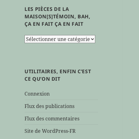
LES PIÈCES DE LA
MAISON[S]TÉMOIN, BAH,
ÇA EN FAIT ÇA EN FAIT
les
pièces
de
la
maison[s]témoin,
UTILITAIRES, ENFIN C’EST
bah,
CE QU’ON DIT
ça
en
Connexion
fait
ça
Flux des publications
en
Flux des commentaires
fait
Site de WordPress-FR