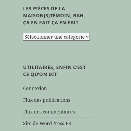
LES PIÈCES DE LA
MAISON[S]TÉMOIN, BAH,
ÇA EN FAIT ÇA EN FAIT
les
pièces
de
la
maison[s]témoin,
UTILITAIRES, ENFIN C’EST
bah,
CE QU’ON DIT
ça
en
Connexion
fait
ça
Flux des publications
en
Flux des commentaires
fait
Site de WordPress-FR