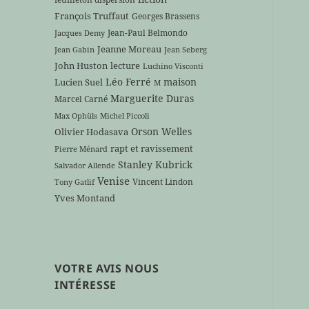
François Truffaut
Georges Brassens
Jean-Paul Belmondo
Jacques Demy
Jeanne Moreau
Jean Gabin
Jean Seberg
John Huston
lecture
Luchino Visconti
Léo Ferré
maison
Lucien Suel
M
Marguerite Duras
Marcel Carné
Max Ophüls
Michel Piccoli
Orson Welles
Olivier Hodasava
rapt et ravissement
Pierre Ménard
Stanley Kubrick
Salvador Allende
Venise
Vincent Lindon
Tony Gatlif
Yves Montand
VOTRE AVIS NOUS
INTÉRESSE