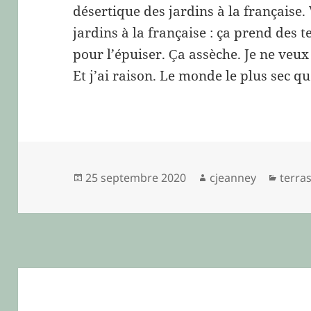
désertique des jardins à la française.
jardins à la française : ça prend des te
pour l’épuiser.
a assèche. Je ne veu
Ç
Et j’ai raison. Le monde le plus sec qu
Publié
Auteur
Catég
25 septembre 2020
cjeanney
terra
le