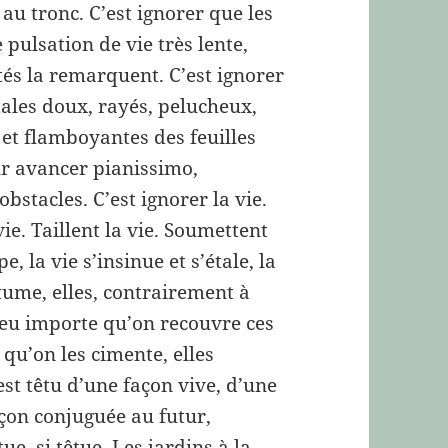
 au tronc. C’est ignorer que les
pulsation de vie très lente,
tés la remarquent. C’est ignorer
étales doux, rayés, pelucheux,
et flamboyantes des feuilles
r avancer pianissimo,
obstacles. C’est ignorer la vie.
vie. Taillent la vie. Soumettent
e, la vie s’insinue et s’étale, la
tume, elles, contrairement à
 peu importe qu’on recouvre ces
 qu’on les cimente, elles
est têtu d’une façon vive, d’une
açon conjuguée au futur,
ue, si têtue. Les jardins à la