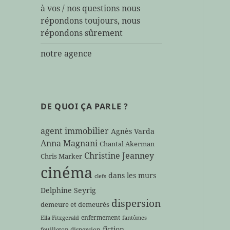
à vos / nos questions nous
répondons toujours, nous
répondons sûrement
notre agence
DE QUOI ÇA PARLE ?
agent immobilier
Agnès Varda
Anna Magnani
Chantal Akerman
Christine Jeanney
Chris Marker
cinéma
dans les murs
clefs
Delphine Seyrig
dispersion
demeure et demeurés
enfermement
Ella Fitzgerald
fantômes
fiction
feuilleton dispersion