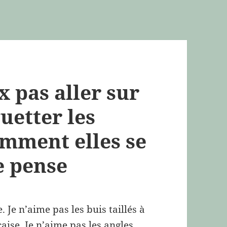
ux pas aller sur
uetter les
omment elles se
e pense
. Je n’aime pas les buis taillés à
çaise. Je n’aime pas les angles