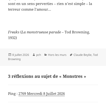
sont en un sens perverties – rien n’est simple – la
terreur comme l’amour…
Freaks
(
La monstrueuse parade –
Tod Browning,
1932)
Publié
Auteur
Catégories
Mots-
8 juillet 2026
pch
Hors les murs
Claude Beylie
,
Tod
le
clés
Browning
3 réflexions au sujet de « Monstres »
Ping :
2769 Mercredi 8 Juillet 2026