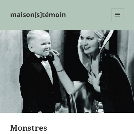
maison[s]témoin
MENU
ET
WIDGETS
Monstres