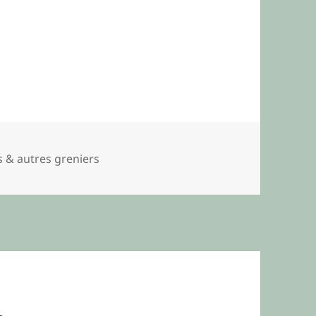
ies
 & autres greniers