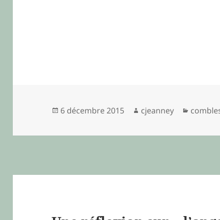
Publié
Auteur
Catégor
6 décembre 2015
cjeanney
combles
le