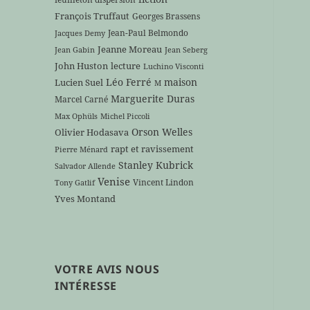
François Truffaut
Georges Brassens
Jean-Paul Belmondo
Jacques Demy
Jeanne Moreau
Jean Gabin
Jean Seberg
John Huston
lecture
Luchino Visconti
Léo Ferré
maison
Lucien Suel
M
Marguerite Duras
Marcel Carné
Max Ophüls
Michel Piccoli
Orson Welles
Olivier Hodasava
rapt et ravissement
Pierre Ménard
Stanley Kubrick
Salvador Allende
Venise
Vincent Lindon
Tony Gatlif
Yves Montand
VOTRE AVIS NOUS
INTÉRESSE