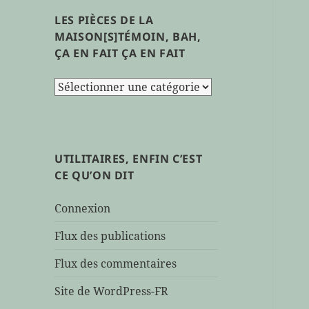
LES PIÈCES DE LA
MAISON[S]TÉMOIN, BAH,
ÇA EN FAIT ÇA EN FAIT
les
pièces
de
la
maison[s]témoin,
UTILITAIRES, ENFIN C’EST
bah,
CE QU’ON DIT
ça
en
Connexion
fait
ça
Flux des publications
en
Flux des commentaires
fait
Site de WordPress-FR