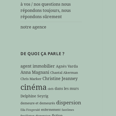
à vos / nos questions nous
répondons toujours, nous
répondons sûrement
notre agence
DE QUOI ÇA PARLE ?
agent immobilier
Agnès Varda
Anna Magnani
Chantal Akerman
Christine Jeanney
Chris Marker
cinéma
dans les murs
clefs
Delphine Seyrig
dispersion
demeure et demeurés
enfermement
Ella Fitzgerald
fantômes
fiction
feuilleton dispersion