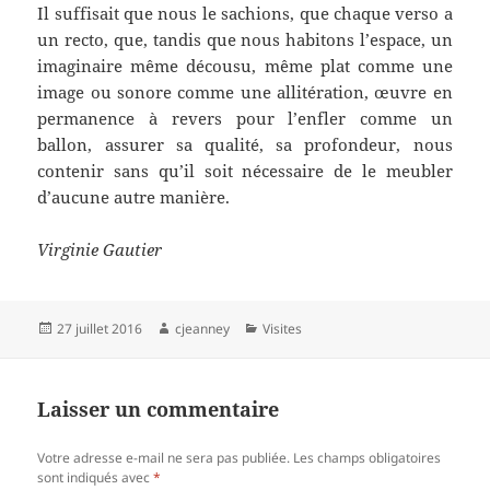
Il suffisait que nous le sachions, que chaque verso a
un recto, que, tandis que nous habitons l’espace, un
imaginaire même décousu, même plat comme une
image ou sonore comme une allitération, œuvre en
permanence à revers pour l’enfler comme un
ballon, assurer sa qualité, sa profondeur, nous
contenir sans qu’il soit nécessaire de le meubler
d’aucune autre manière.
Virginie Gautier
Publié
Auteur
Catégories
27 juillet 2016
cjeanney
Visites
le
Laisser un commentaire
Votre adresse e-mail ne sera pas publiée.
Les champs obligatoires
sont indiqués avec
*