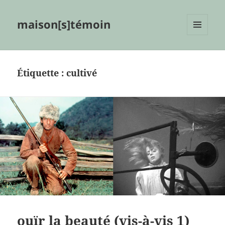
maison[s]témoin
MENU
ET
WIDGETS
Étiquette :
cultivé
ouïr la beauté (vis-à-vis 1)