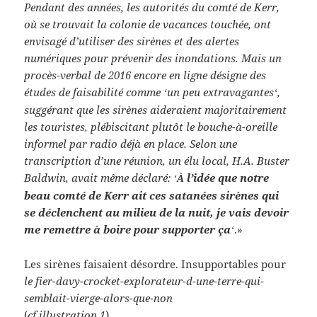
Pendant des années, les autorités du comté de Kerr,
où se trouvait la colonie de vacances touchée, ont
envisagé d’utiliser des sirènes et des alertes
numériques pour prévenir des inondations. Mais un
procès-verbal de 2016 encore en ligne désigne des
études de faisabilité comme
un peu extravagantes
,
‘
‘
suggérant que les sirènes aideraient majoritairement
les touristes, plébiscitant plutôt le bouche-à-oreille
informel par radio déjà en place. Selon une
transcription d’une réunion, un élu local, H.A. Buster
Baldwin, avait même déclaré:
l’idée que notre
‘
À
beau comté de Kerr ait ces satanées sirènes qui
se déclenchent au milieu de la nuit, je vais devoir
me remettre à boire pour supporter ça
.»
‘
Les sirènes faisaient désordre. Insupportables pour
le fier-davy-crocket-explorateur-d-une-terre-qui-
semblait-vierge-alors-que-non
(
cf illustration 1
).