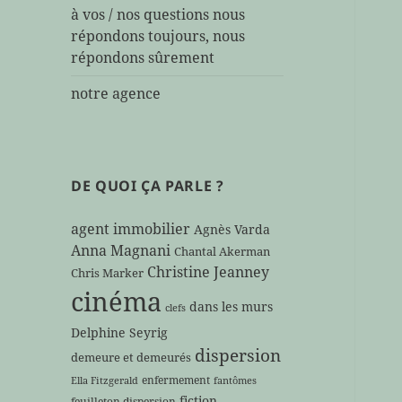
à vos / nos questions nous
répondons toujours, nous
répondons sûrement
notre agence
DE QUOI ÇA PARLE ?
agent immobilier
Agnès Varda
Anna Magnani
Chantal Akerman
Christine Jeanney
Chris Marker
cinéma
dans les murs
clefs
Delphine Seyrig
dispersion
demeure et demeurés
enfermement
Ella Fitzgerald
fantômes
fiction
feuilleton dispersion