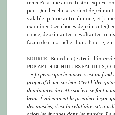
mais c’est une autre histoire/questio
peu. Que les choses soient déprimant
valable qu’une autre donnée, et je me
examiner (ces choses déprimantes) en 
rance, déprimantes, révoltantes, mai
façon de s’accrocher l’une l’autre, en
SOURCE
: Bourdieu (extrait d’interv
POP ART et BONHEURS FACTICES, C
: «
Je pense que le musée c’est au fond 
projectif d’une société. C’est l’idée qu’u
dominantes de cette société se font à u
beau. Évidemment la première leçon qui
des musées, c’est la relativité extraor
selon les époques dans les musées. La di