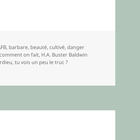
Mots-
AFB
,
barbare
,
beauté
,
cultivé
,
danger
lés
 comment on fait
,
H.A. Buster Baldwin
rdieu
,
tu vois un peu le truc ?
vis-à-vis 1)