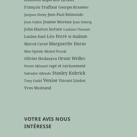
François Truffaut
Georges Brassens
Jean-Paul Belmondo
Jacques Demy
Jeanne Moreau
Jean Gabin
Jean Seberg
John Huston
lecture
Luchino Visconti
Léo Ferré
maison
Lucien Suel
M
Marguerite Duras
Marcel Carné
Max Ophüls
Michel Piccoli
Orson Welles
Olivier Hodasava
rapt et ravissement
Pierre Ménard
Stanley Kubrick
Salvador Allende
Venise
Vincent Lindon
Tony Gatlif
Yves Montand
VOTRE AVIS NOUS
INTÉRESSE