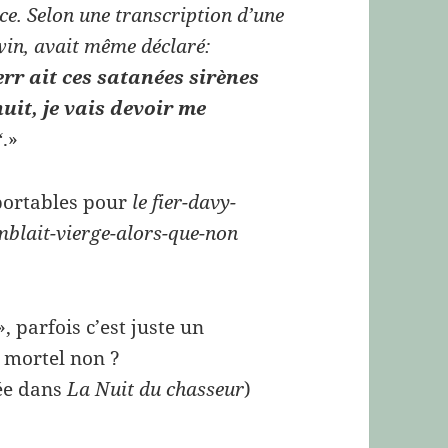
ace. Selon une transcription d’une
win, avait même déclaré:
rr ait ces satanées sirènes
uit, je vais devoir me
.»
‘
pportables pour
le fier-davy-
mblait-vierge-alors-que-non
, parfois c’est juste un
t mortel non ?
yée dans
La Nuit du chasseur
)