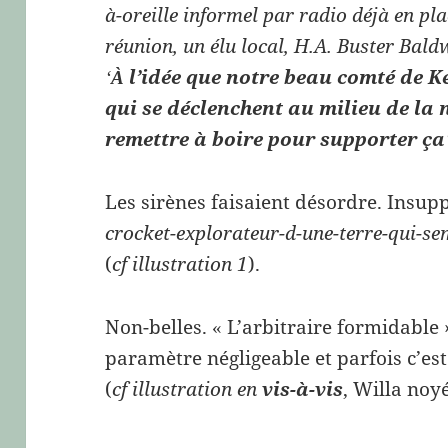
à-oreille informel par radio déjà en pl
réunion, un élu local, H.A. Buster Bald
l’idée que notre beau comté de Ke
‘
À
qui se déclenchent au milieu de la n
remettre à boire pour supporter ça
Les sirènes faisaient désordre. Insu
crocket-explorateur-d-une-terre-qui-se
(
cf illustration 1
).
Non-belles.
L’arbitraire formidable »
«
paramètre négligeable et parfois c’es
(
cf illustration en
vis-à-vis
, Willa no