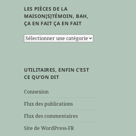
LES PIÈCES DE LA
MAISON[S]TÉMOIN, BAH,
ÇA EN FAIT ÇA EN FAIT
les
pièces
de
la
maison[s]témoin,
UTILITAIRES, ENFIN C’EST
bah,
CE QU’ON DIT
ça
en
Connexion
fait
ça
Flux des publications
en
Flux des commentaires
fait
Site de WordPress-FR