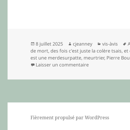
Publié
Auteur
Catégories
8 juillet 2025
cjeanney
vis-àvis
le
c
de mort
,
des fois c'est juste la colère tsais
,
et
est une merdesurpatte
,
meurtrier
,
Pierre Bou
sur ouïr la beauté (
Laisser un commentaire
Fièrement propulsé par WordPress