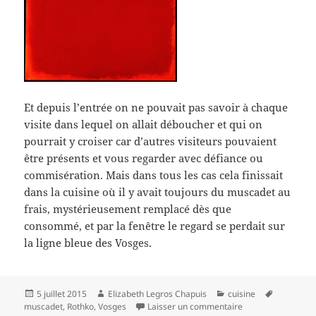
Et depuis l’entrée on ne pouvait pas savoir à chaque
visite dans lequel on allait déboucher et qui on
pourrait y croiser car d’autres visiteurs pouvaient
être présents et vous regarder avec défiance ou
commisération. Mais dans tous les cas cela finissait
dans la cuisine où il y avait toujours du muscadet au
frais, mystérieusement remplacé dès que
consommé, et par la fenêtre le regard se perdait sur
la ligne bleue des Vosges.
Publié
Auteur
Catégories
Mots-
5 juillet 2015
Elizabeth Legros Chapuis
cuisine
le
sur Ou bien ou bie
clés
muscadet
,
Rothko
,
Vosges
Laisser un commentaire