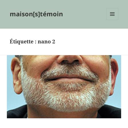
maison[s]témoin
MENU
ET
WIDGETS
Étiquette :
nano 2