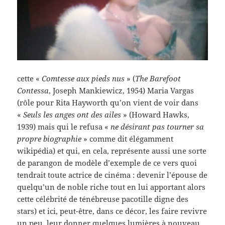
cette «
Comtesse aux pieds nus
» (
The Barefoot
Contessa
, Joseph Mankiewicz, 1954) Maria Vargas
(rôle pour Rita Hayworth qu’on vient de voir dans
«
Seuls les anges ont des ailes
» (Howard Hawks,
1939) mais qui le refusa «
ne désirant pas tourner sa
propre biographie
» comme dit élégamment
wikipédia) et qui, en cela, représente aussi une sorte
de parangon de modèle d’exemple de ce vers quoi
tendrait toute actrice de cinéma : devenir l’épouse de
quelqu’un de noble riche tout en lui apportant alors
cette célébrité de ténébreuse pacotille digne des
stars) et ici, peut-être, dans ce décor, les faire revivre
un peu, leur donner quelques lumières à nouveau