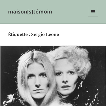
maison[s]témoin
MENU
ET
WIDGETS
Étiquette :
Sergio Leone