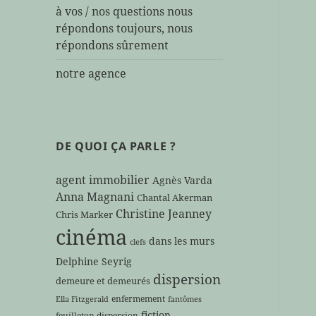
à vos / nos questions nous
répondons toujours, nous
répondons sûrement
notre agence
DE QUOI ÇA PARLE ?
agent immobilier
Agnès Varda
Anna Magnani
Chantal Akerman
Christine Jeanney
Chris Marker
cinéma
dans les murs
clefs
Delphine Seyrig
dispersion
demeure et demeurés
enfermement
Ella Fitzgerald
fantômes
fiction
feuilleton dispersion