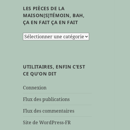
LES PIÈCES DE LA
MAISON[S]TÉMOIN, BAH,
ÇA EN FAIT ÇA EN FAIT
les
pièces
de
la
maison[s]témoin,
UTILITAIRES, ENFIN C’EST
bah,
CE QU’ON DIT
ça
en
Connexion
fait
ça
Flux des publications
en
Flux des commentaires
fait
Site de WordPress-FR