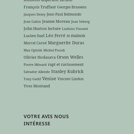
François Truffaut
Georges Brassens
Jean-Paul Belmondo
Jacques Demy
Jeanne Moreau
Jean Gabin
Jean Seberg
John Huston
lecture
Luchino Visconti
Léo Ferré
maison
Lucien Suel
M
Marguerite Duras
Marcel Carné
Max Ophüls
Michel Piccoli
Orson Welles
Olivier Hodasava
rapt et ravissement
Pierre Ménard
Stanley Kubrick
Salvador Allende
Venise
Vincent Lindon
Tony Gatlif
Yves Montand
VOTRE AVIS NOUS
INTÉRESSE