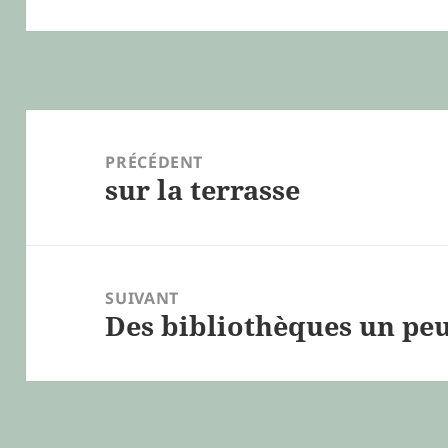
Navigation
de
PRÉCÉDENT
sur la terrasse
l’article
Article
précédent :
SUIVANT
Des bibliothèques un peu
Article
suivant :