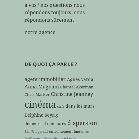
à vos / nos questions nous
répondons toujours, nous
répondons sûrement
notre agence
DE QUOI ÇA PARLE ?
agent immobilier
Agnès Varda
Anna Magnani
Chantal Akerman
Christine Jeanney
Chris Marker
cinéma
dans les murs
clefs
Delphine Seyrig
dispersion
demeure et demeurés
enfermement
Ella Fitzgerald
fantômes
fiction
feuilleton dispersion