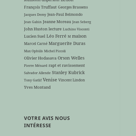
François Truffaut
Georges Brassens
Jean-Paul Belmondo
Jacques Demy
Jeanne Moreau
Jean Gabin
Jean Seberg
John Huston
lecture
Luchino Visconti
Léo Ferré
maison
Lucien Suel
M
Marguerite Duras
Marcel Carné
Max Ophüls
Michel Piccoli
Orson Welles
Olivier Hodasava
rapt et ravissement
Pierre Ménard
Stanley Kubrick
Salvador Allende
Venise
Vincent Lindon
Tony Gatlif
Yves Montand
VOTRE AVIS NOUS
INTÉRESSE