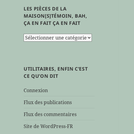
LES PIÈCES DE LA
MAISON[S]TÉMOIN, BAH,
ÇA EN FAIT ÇA EN FAIT
les
pièces
de
la
maison[s]témoin,
UTILITAIRES, ENFIN C’EST
bah,
CE QU’ON DIT
ça
en
Connexion
fait
ça
Flux des publications
en
Flux des commentaires
fait
Site de WordPress-FR