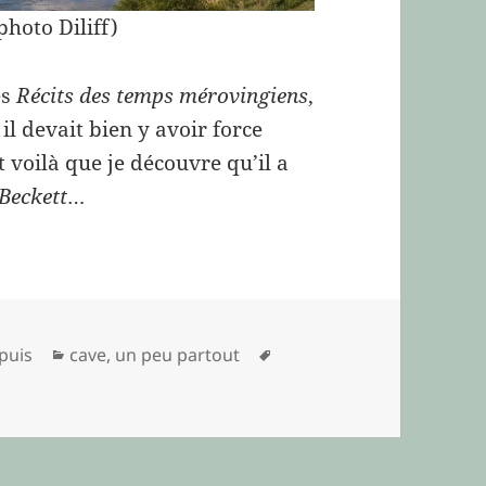
photo Diliff)
es
Récits des temps mérovingiens
,
, il devait bien y avoir force
 voilà que je découvre qu’il a
Beckett
…
Catégories
Mots-
puis
cave
,
un peu partout
clés