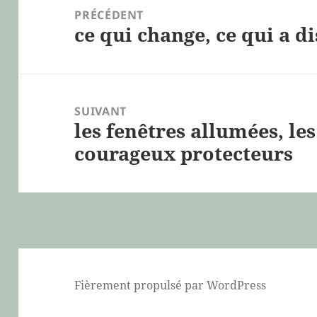
de
PRÉCÉDENT
ce qui change, ce qui a di
l’article
Article
précédent :
SUIVANT
les fenêtres allumées, les
Article
courageux protecteurs
suivant :
Fièrement propulsé par WordPress