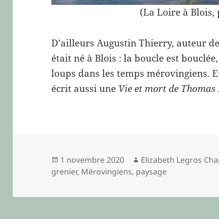
(La Loire à Blois, 
D’ailleurs Augustin Thierry, auteur d
était né à Blois : la boucle est bouclée
loups dans les temps mérovingiens. Et
écrit aussi une
Vie et mort de Thomas 
Publié
Auteur
1 novembre 2020
Elizabeth Legros Cha
le
grenier
,
Mérovingiens
,
paysage