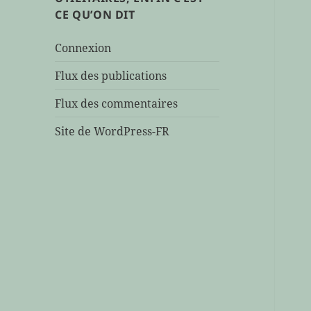
bah,
CE QU’ON DIT
ça
en
Connexion
fait
ça
Flux des publications
en
Flux des commentaires
fait
Site de WordPress-FR