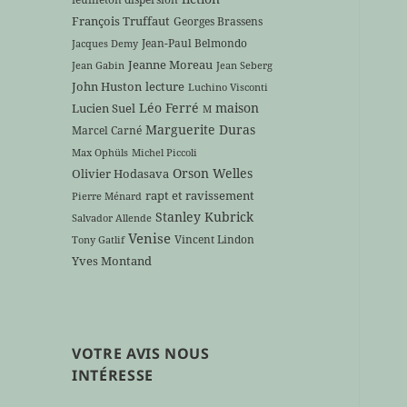
François Truffaut
Georges Brassens
Jean-Paul Belmondo
Jacques Demy
Jeanne Moreau
Jean Gabin
Jean Seberg
John Huston
lecture
Luchino Visconti
Léo Ferré
maison
Lucien Suel
M
Marguerite Duras
Marcel Carné
Max Ophüls
Michel Piccoli
Orson Welles
Olivier Hodasava
rapt et ravissement
Pierre Ménard
Stanley Kubrick
Salvador Allende
Venise
Vincent Lindon
Tony Gatlif
Yves Montand
VOTRE AVIS NOUS
INTÉRESSE