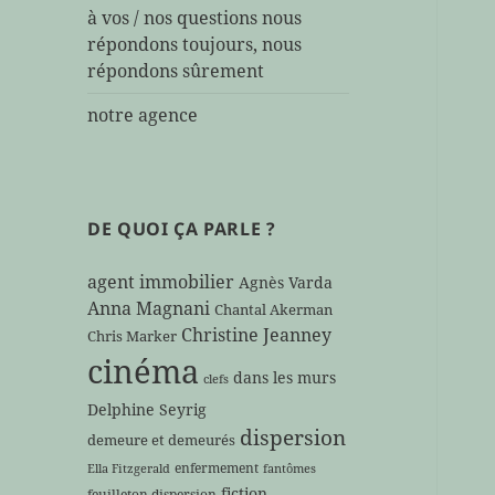
à vos / nos questions nous
répondons toujours, nous
répondons sûrement
notre agence
DE QUOI ÇA PARLE ?
agent immobilier
Agnès Varda
Anna Magnani
Chantal Akerman
Christine Jeanney
Chris Marker
cinéma
dans les murs
clefs
Delphine Seyrig
dispersion
demeure et demeurés
enfermement
Ella Fitzgerald
fantômes
fiction
feuilleton dispersion