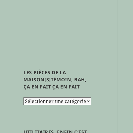
LES PIÈCES DE LA
MAISON[S]TÉMOIN, BAH,
ÇA EN FAIT ÇA EN FAIT
les
pièces
de
la
maison[s]témoin,
UTILITAIRES, ENFIN C’EST