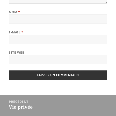
NOM
*
E-MAIL
*
SITE WEB
Navigation
PRÉCÉDENT
de
Vie privée
Article
l’article
précédent :