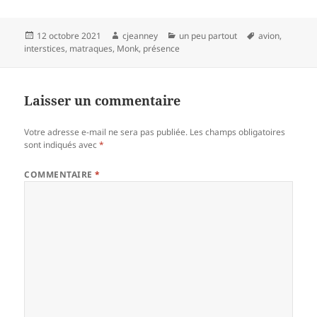
Publié
Auteur
Catégories
Mots-
12 octobre 2021
cjeanney
un peu partout
avion
,
le
clés
interstices
,
matraques
,
Monk
,
présence
Laisser un commentaire
Votre adresse e-mail ne sera pas publiée.
Les champs obligatoires
sont indiqués avec
*
COMMENTAIRE
*