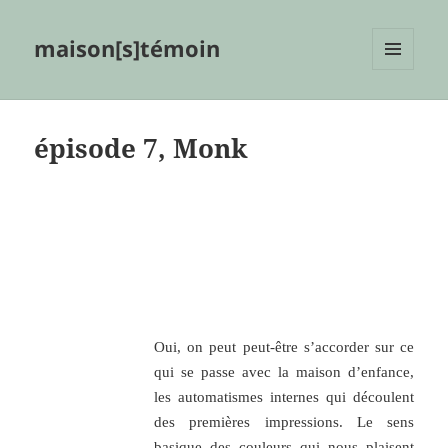
maison[s]témoin
MENU
ET
WIDGETS
épisode 7, Monk
.
.
.
Oui, on peut peut-être s’accorder sur ce
qui se passe avec la maison d’enfance,
les automatismes internes qui découlent
des premières impressions. Le sens
basique des couleurs qui nous plaisent