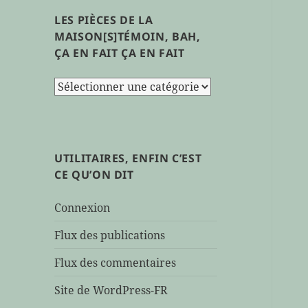
LES PIÈCES DE LA
MAISON[S]TÉMOIN, BAH,
ÇA EN FAIT ÇA EN FAIT
les
pièces
de
la
maison[s]témoin,
UTILITAIRES, ENFIN C’EST
bah,
CE QU’ON DIT
ça
en
Connexion
fait
ça
Flux des publications
en
Flux des commentaires
fait
Site de WordPress-FR