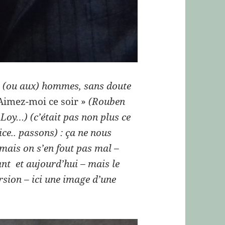
es (ou aux) hommes, sans doute
Aimez-moi ce soir »
(Rouben
oy…) (c’était pas non plus ce
ce.. passons) : ça ne nous
 mais on s’en fout pas mal –
ant et aujourd’hui – mais le
ersion – ici une image d’une