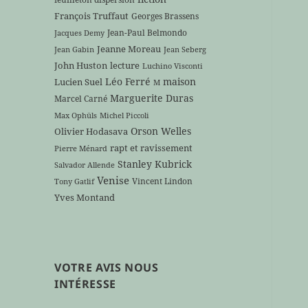
François Truffaut
Georges Brassens
Jean-Paul Belmondo
Jacques Demy
Jeanne Moreau
Jean Gabin
Jean Seberg
John Huston
lecture
Luchino Visconti
Léo Ferré
maison
Lucien Suel
M
Marguerite Duras
Marcel Carné
Max Ophüls
Michel Piccoli
Orson Welles
Olivier Hodasava
rapt et ravissement
Pierre Ménard
Stanley Kubrick
Salvador Allende
Venise
Vincent Lindon
Tony Gatlif
Yves Montand
VOTRE AVIS NOUS
INTÉRESSE