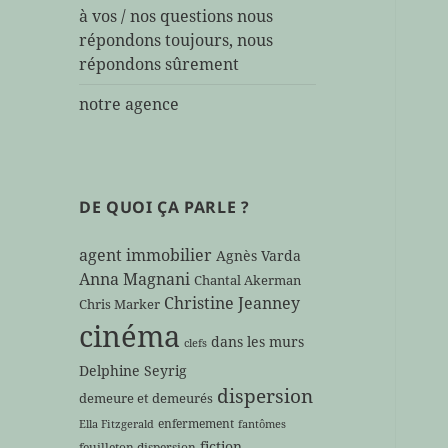
à vos / nos questions nous
répondons toujours, nous
répondons sûrement
notre agence
DE QUOI ÇA PARLE ?
agent immobilier
Agnès Varda
Anna Magnani
Chantal Akerman
Christine Jeanney
Chris Marker
cinéma
dans les murs
clefs
Delphine Seyrig
dispersion
demeure et demeurés
enfermement
Ella Fitzgerald
fantômes
fiction
feuilleton dispersion