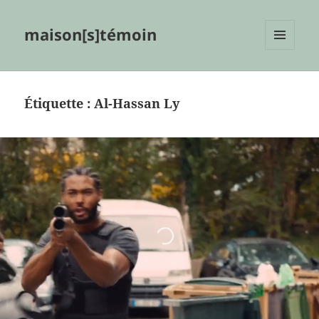
maison[s]témoin
MENU
ET
WIDGETS
Étiquette :
Al-Hassan Ly