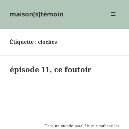
maison[s]témoin
MENU
ET
WIDGETS
Étiquette :
cloches
épisode 11, ce foutoir
.
.
.
Dans un monde parallèle et simultané les