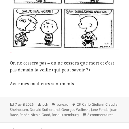
On ne cessera pas – on ne cessera que mort et c’est
pas demain la veille (qui peut savoir ?)
Avec mes meilleurs sentiments
Publié
Auteur
Catégories
Mots-
7 avril 2026
pch
bureau
2F
,
Carlo Giuliani
,
Claudia
le
clés
Sheinbaum
,
Donald Sutherland
,
Georges Wolinski
,
Jane Fonda
,
Joan
sur Conti
Baez
,
Renée Nicole Good
,
Rosa Luxemburg
2 commentaires