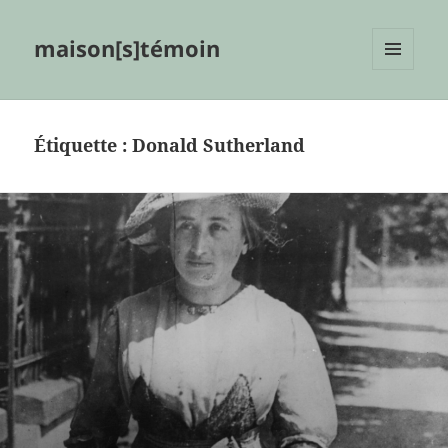
maison[s]témoin
MENU
ET
WIDGETS
Étiquette :
Donald Sutherland