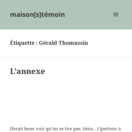
maison[s]témoin
MENU
ET
WIDGETS
Étiquette :
Gérald Thomassin
L’annexe
(ferait beau voir qu’on se tire pas, tiens…) (partons à