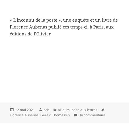
« L’inconnu de la poste », une enquête et un livre de
Florence Aubenas publié ces temps-ci, à Paris, aux
éditions de l’Olivier
Publié
Auteur
Catégories
Mots-
12 mai 2021
pch
ailleurs
,
boîte aux lettres
le
sur L’annexe
clés
Florence Aubenas
,
Gérald Thomassin
Un commentaire