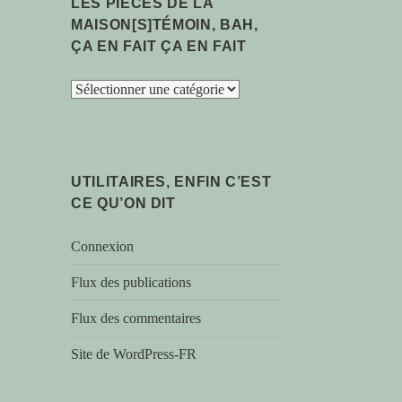
LES PIÈCES DE LA
MAISON[S]TÉMOIN, BAH,
ÇA EN FAIT ÇA EN FAIT
les
pièces
de
la
maison[s]témoin,
UTILITAIRES, ENFIN C’EST
bah,
CE QU’ON DIT
ça
en
Connexion
fait
ça
Flux des publications
en
Flux des commentaires
fait
Site de WordPress-FR