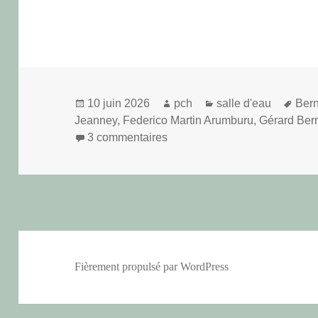
Publié
Auteur
Catégories
Mots
10 juin 2026
pch
salle d'eau
Bern
le
clés
Jeanney
,
Federico Martin Arumburu
,
Gérard Ber
sur Pas emballé
3 commentaires
Fièrement propulsé par WordPress