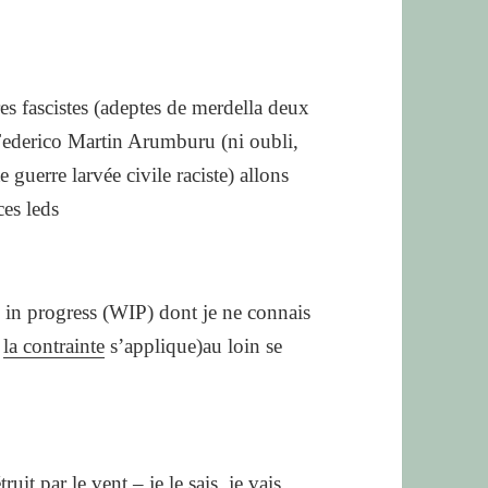
s fascistes (adeptes de merdella deux
ederico Martin Arumburu (ni oubli,
 guerre larvée civile raciste) allons
es leds
 in progress (WIP) dont je ne connais
l
la contrainte
s’applique)au loin se
uit par le vent – je le sais, je vais