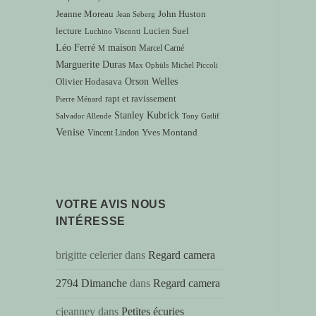
Jeanne Moreau
John Huston
Jean Seberg
lecture
Lucien Suel
Luchino Visconti
Léo Ferré
maison
Marcel Carné
M
Marguerite Duras
Max Ophüls
Michel Piccoli
Orson Welles
Olivier Hodasava
rapt et ravissement
Pierre Ménard
Stanley Kubrick
Salvador Allende
Tony Gatlif
Venise
Vincent Lindon
Yves Montand
VOTRE AVIS NOUS
INTÉRESSE
brigitte celerier
dans
Regard camera
2794 Dimanche
dans
Regard camera
cjeanney
dans
Petites écuries