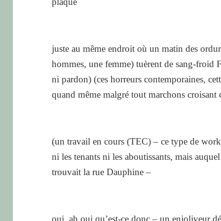
plaque
juste au même endroit où un matin des ordure
hommes, une femme) tuèrent de sang-froid F
ni pardon) (ces horreurs contemporaines, cette
quand même malgré tout marchons croisant c
(un travail en cours (TEC) – ce type de work
ni les tenants ni les aboutissants, mais auque
trouvait la rue Dauphine –
oui, ah oui qu’est-ce donc – un enjoliveur détr