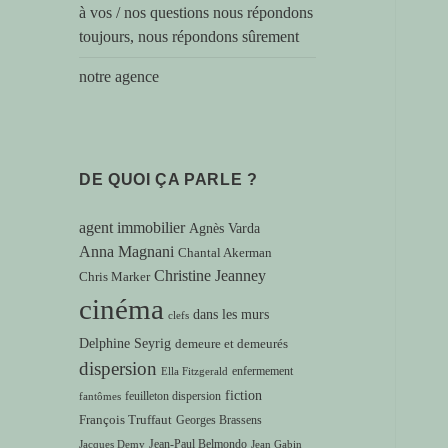
à vos / nos questions nous répondons
toujours, nous répondons sûrement
notre agence
DE QUOI ÇA PARLE ?
agent immobilier
Agnès Varda
Anna Magnani
Chantal Akerman
Christine Jeanney
Chris Marker
cinéma
dans les murs
clefs
Delphine Seyrig
demeure et demeurés
dispersion
enfermement
Ella Fitzgerald
fiction
feuilleton dispersion
fantômes
François Truffaut
Georges Brassens
Jean-Paul Belmondo
Jacques Demy
Jean Gabin