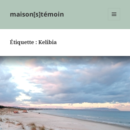
maison[s]témoin
MENU
ET
WIDGETS
Étiquette :
Kelibia