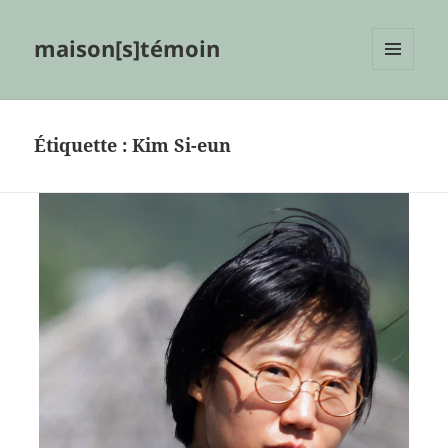
maison[s]témoin
MENU
ET
WIDGETS
Étiquette :
Kim Si-eun