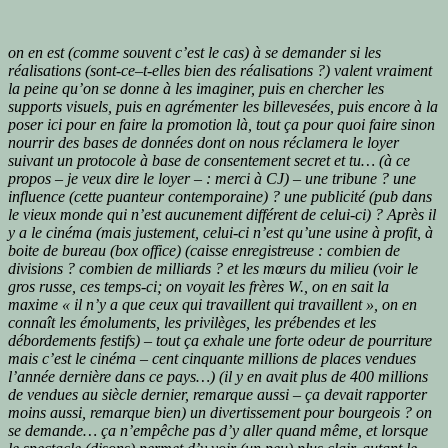
on en est (comme souvent c’est le cas) à se demander si les
réalisations (sont-ce–t-elles bien des réalisations ?) valent vraiment
la peine qu’on se donne à les imaginer, puis en chercher les
supports visuels, puis en agrémenter les billevesées, puis encore à la
poser ici pour en faire la promotion là, tout ça pour quoi faire sinon
nourrir des bases de données dont on nous réclamera le loyer
suivant un protocole à base de consentement secret et tu… (à ce
propos – je veux dire le loyer – : merci à CJ) – une tribune ? une
influence (cette puanteur contemporaine) ? une publicité (pub dans
le vieux monde qui n’est aucunement différent de celui-ci) ? Après il
y a le cinéma (mais justement, celui-ci n’est qu’une usine à profit, à
boite de bureau (box office) (caisse enregistreuse : combien de
divisions ? combien de milliards ? et les mœurs du milieu (voir le
gros russe, ces temps-ci; on voyait les frères W., on en sait la
maxime « il n’y a que ceux qui travaillent qui travaillent », on en
connaît les émoluments, les privilèges, les prébendes et les
débordements festifs) – tout ça exhale une forte odeur de pourriture
mais c’est le cinéma – cent cinquante millions de places vendues
l’année dernière dans ce pays…) (il y en avait plus de 400 millions
de vendues au siècle dernier, remarque aussi – ça devait rapporter
moins aussi, remarque bien) un divertissement pour bourgeois ? on
se demande… ça n’empêche pas d’y aller quand même, et lorsque