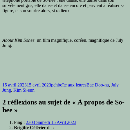
téléphone portable de So-hee : elle danse, elle danse dans son
survêtement gris, elle danse et danse encore et parvient à réaliser sa
figure, et son sourire alors, si radieux
About Kim Sohee
un film magnifique, coréen, magnifique de July
Jung.
Publié
Auteur
Catégories
Mots-
15 avril 2023
15 avril 2023
pch
boîte aux lettres
Bae Doo-na
,
July
le
clés
Jung
,
Kim Si-eun
2 réflexions au sujet de « À propos de So-
hee »
Ping :
2303 Samedi 15 Avril 2023
Brigitte Célérier
dit :