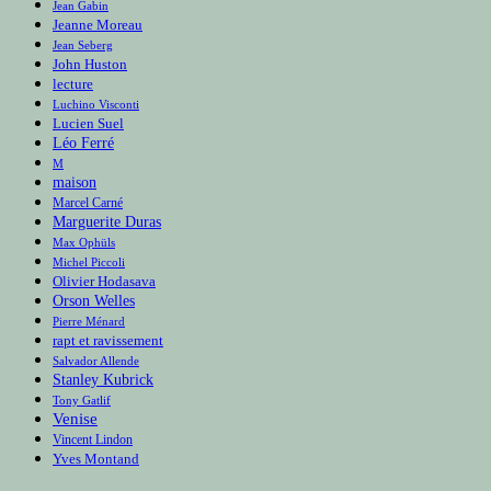
Jean Gabin
Jeanne Moreau
Jean Seberg
John Huston
lecture
Luchino Visconti
Lucien Suel
Léo Ferré
M
maison
Marcel Carné
Marguerite Duras
Max Ophüls
Michel Piccoli
Olivier Hodasava
Orson Welles
Pierre Ménard
rapt et ravissement
Salvador Allende
Stanley Kubrick
Tony Gatlif
Venise
Vincent Lindon
Yves Montand