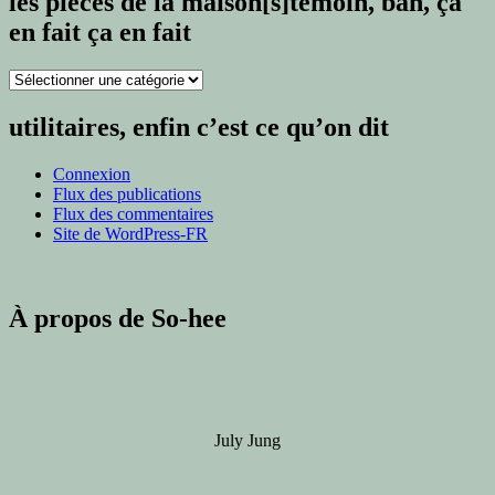
les pièces de la maison[s]témoin, bah, ça
en fait ça en fait
les
pièces
de
utilitaires, enfin c’est ce qu’on dit
la
maison[s]témoin,
Connexion
bah,
Flux des publications
ça
Flux des commentaires
en
Site de WordPress-FR
fait
ça
en
fait
À propos de So-hee
July Jung