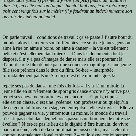
le spectacle (disons) permet d’y voir (un peu) plus clair, autant le
dire. Ici, en cette maison (depuis bientôt huit ans, je me retourne)
trois cent vingt fois sur le métier (il y faudrait un index) remettre son
ouvroir de cinéma potentiel…
On parle travail – conditions de travail : ça se passe à l’autre bout du
monde, alors les mœurs sont différentes : ce sont de jeunes gens on
aime à rire on aime à boire, on aime à danser – la vie est tellement
belle et c’est tellement tant mieux… Dans les documents dont je
dispose, il n’y a pas d’images de danse mais elle est pourtant là
d’abord car le film débute par une séquence magnifique : une jeune
fille (son prénom dans le titre du film, So-hee – interprétée
formidablement par Kim Si-eun) c’est elle qui fait signe, là
répète ses pas de danse, une fois dix fois – il y a là un miroir, la
jeune fille en survêtement de sport gris danse encore n’y arrive pas,
remet ses cheveux en ordre, essaye encore… Et puis, et puis..
elle est en classe, c’est une lycéenne, son professeur ou quelqu’un
de ce genre lui trouve un stage en entreprise : elle est ravie… Elle va
pouvoir gagner sa vie, y entrer tout au moins, le monde du travail
n’est-il pas celui dans lequel nous passons un bon tiers de notre vie
éveillée ? N’est-ce pas le lieu de la dignité d’être humain, de vivre
par soi-même, celui de la subordination aussi certes, mais celui du
contrat, normalement loyal et sincère ? – on le signe conjointement,