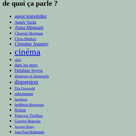
de quoi ça parle ?
agent immobilier
Agnès Varda
Anna Magnani
Chantal Akerman
Chris Marker
Christine Jeanney
cinéma
clefs
dans les murs
Delphine Seyrig
demeure et demeurés
dispersion
Ella Fitzgerald
enfermement
fantômes
feuilleton dispersion
fiction
François Truffaut
Georges Brassens
Jacques Demy
Jean-Paul Belmondo