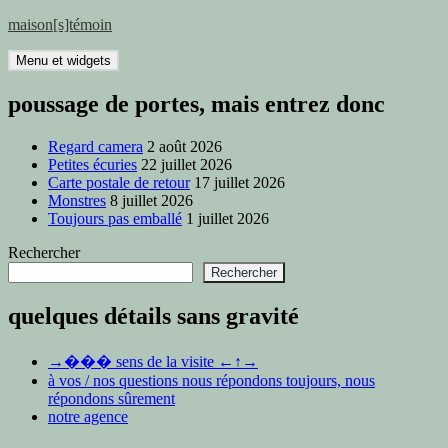
Aller
maison[s]témoin
au
contenu
Menu et widgets
poussage de portes, mais entrez donc
Regard camera
2 août 2026
Petites écuries
22 juillet 2026
Carte postale de retour
17 juillet 2026
Monstres
8 juillet 2026
Toujours pas emballé
1 juillet 2026
Rechercher
Rechercher
quelques détails sans gravité
→��� sens de la visite ←↑→
à vos / nos questions nous répondons toujours, nous
répondons sûrement
notre agence