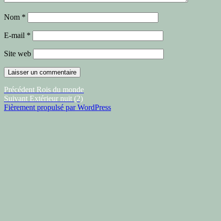
Nom
*
E-mail
*
Site web
Navigation
Article
Précédent
Rois du monde
Article
précédent :
Suivant
Extérieur nuit (2)
de
suivant :
Fièrement propulsé par WordPress
l’article