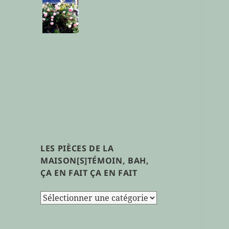
LES PIÈCES DE LA
MAISON[S]TÉMOIN, BAH,
ÇA EN FAIT ÇA EN FAIT
les
pièces
de