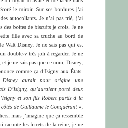
he du tuyau m’avale et me lâche dans
écoré le miroir. Sur ses bordures j’ai
es autocollants. Je n’ai pas trié, j’ai
s des boîtes de biscuits je crois. Je ne
tite fille avec sa cruche au bord de
e Walt Disney. Je ne sais pas qui est
n double-v très joli à regarder. Je ne
 et je ne sais pas que ce nom, Disney,
rononce comme ça d’Isigny aux États-
isney aurait pour origine une
ais D’Isigny, qu’auraient porté deux
signy et son fils Robert partis à la
x côtés de Guillaume le Conquérant
»,
liers, mais j’imagine que ça ressemble
raconte les ferrets de la reine, je ne