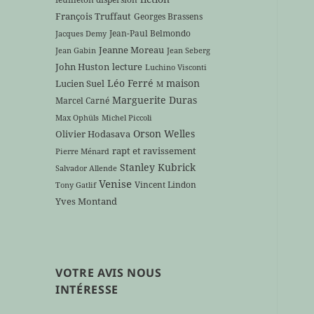
François Truffaut
Georges Brassens
Jean-Paul Belmondo
Jacques Demy
Jeanne Moreau
Jean Gabin
Jean Seberg
John Huston
lecture
Luchino Visconti
Léo Ferré
maison
Lucien Suel
M
Marguerite Duras
Marcel Carné
Max Ophüls
Michel Piccoli
Orson Welles
Olivier Hodasava
rapt et ravissement
Pierre Ménard
Stanley Kubrick
Salvador Allende
Venise
Vincent Lindon
Tony Gatlif
Yves Montand
VOTRE AVIS NOUS
INTÉRESSE