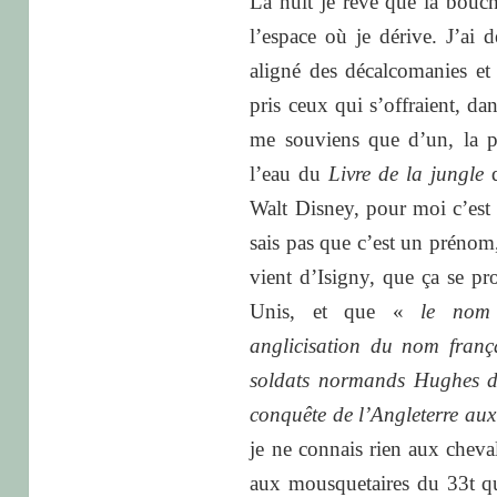
La nuit je rêve que la bouc
l’espace où je dérive. J’ai d
aligné des décalcomanies et d
pris ceux qui s’offraient, dan
me souviens que d’un, la pe
l’eau du
Livre de la jungle
d
Walt Disney, pour moi c’est u
sais pas que c’est un prénom,
vient d’Isigny, que ça se p
Unis, et que «
le nom D
anglicisation du nom franç
soldats normands Hughes d’I
conquête de l’Angleterre au
je ne connais rien aux cheva
aux mousquetaires du 33t qui 