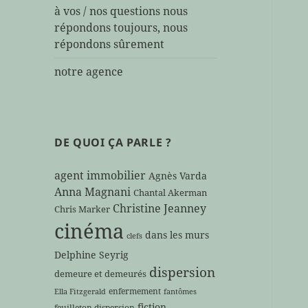
à vos / nos questions nous
répondons toujours, nous
répondons sûrement
notre agence
DE QUOI ÇA PARLE ?
agent immobilier
Agnès Varda
Anna Magnani
Chantal Akerman
Christine Jeanney
Chris Marker
cinéma
dans les murs
clefs
Delphine Seyrig
dispersion
demeure et demeurés
enfermement
Ella Fitzgerald
fantômes
fiction
feuilleton dispersion