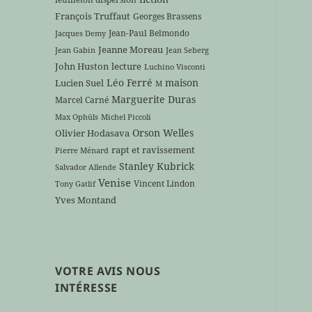
François Truffaut
Georges Brassens
Jean-Paul Belmondo
Jacques Demy
Jeanne Moreau
Jean Gabin
Jean Seberg
John Huston
lecture
Luchino Visconti
Léo Ferré
maison
Lucien Suel
M
Marguerite Duras
Marcel Carné
Max Ophüls
Michel Piccoli
Orson Welles
Olivier Hodasava
rapt et ravissement
Pierre Ménard
Stanley Kubrick
Salvador Allende
Venise
Vincent Lindon
Tony Gatlif
Yves Montand
VOTRE AVIS NOUS
INTÉRESSE