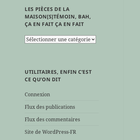
LES PIÈCES DE LA
MAISON[S]TÉMOIN, BAH,
ÇA EN FAIT ÇA EN FAIT
les
pièces
de
la
maison[s]témoin,
UTILITAIRES, ENFIN C’EST
bah,
CE QU’ON DIT
ça
en
Connexion
fait
ça
Flux des publications
en
Flux des commentaires
fait
Site de WordPress-FR