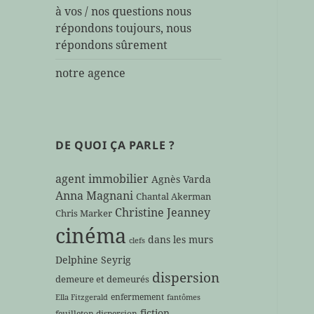
à vos / nos questions nous
répondons toujours, nous
répondons sûrement
notre agence
DE QUOI ÇA PARLE ?
agent immobilier
Agnès Varda
Anna Magnani
Chantal Akerman
Christine Jeanney
Chris Marker
cinéma
dans les murs
clefs
Delphine Seyrig
dispersion
demeure et demeurés
enfermement
Ella Fitzgerald
fantômes
fiction
feuilleton dispersion