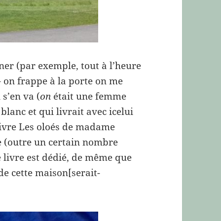
er (par exemple, tout à l’heure
 – on frappe à la porte on me
 s’en va (
on
était une femme
lanc et qui livrait avec icelui
 livre Les oloés de madame
ve (outre un certain nombre
e livre est dédié, de même que
s de cette maison[serait-