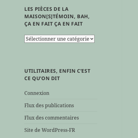
LES PIÈCES DE LA
MAISON[S]TÉMOIN, BAH,
ÇA EN FAIT ÇA EN FAIT
les
pièces
de
la
maison[s]témoin,
UTILITAIRES, ENFIN C’EST
bah,
CE QU’ON DIT
ça
en
Connexion
fait
ça
Flux des publications
en
Flux des commentaires
fait
Site de WordPress-FR