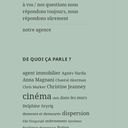
à vos / nos questions nous
répondons toujours, nous
répondons sûrement
notre agence
DE QUOI ÇA PARLE ?
agent immobilier
Agnès Varda
Anna Magnani
Chantal Akerman
Christine Jeanney
Chris Marker
cinéma
dans les murs
clefs
Delphine Seyrig
dispersion
demeure et demeurés
enfermement
Ella Fitzgerald
fantômes
fiction
feuilleton dispersion