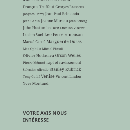
François Truffaut
Georges Brassens
Jean-Paul Belmondo
Jacques Demy
Jeanne Moreau
Jean Gabin
Jean Seberg
John Huston
lecture
Luchino Visconti
Léo Ferré
maison
Lucien Suel
M
Marguerite Duras
Marcel Carné
Max Ophüls
Michel Piccoli
Orson Welles
Olivier Hodasava
rapt et ravissement
Pierre Ménard
Stanley Kubrick
Salvador Allende
Venise
Vincent Lindon
Tony Gatlif
Yves Montand
VOTRE AVIS NOUS
INTÉRESSE