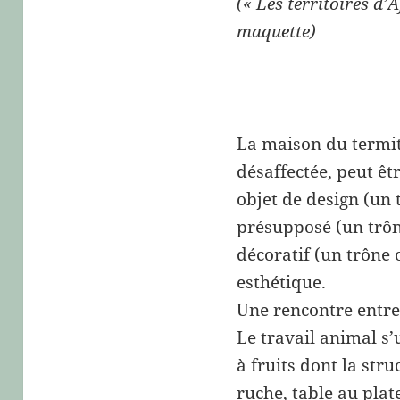
(« Les territoires d
maquette)
.
La maison du termit
désaffectée, peut ê
objet de design (un 
présupposé (un trône
décoratif (un trône
esthétique.
Une rencontre entre 
Le travail animal s’u
à fruits dont la stru
ruche, table au plat