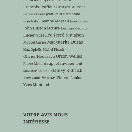
François Truffaut
Georges Brassens
Jean-Paul Belmondo
Jacques Demy
Jeanne Moreau
Jean Gabin
Jean Seberg
John Huston
lecture
Luchino Visconti
Léo Ferré
maison
Lucien Suel
M
Marguerite Duras
Marcel Carné
Max Ophüls
Michel Piccoli
Orson Welles
Olivier Hodasava
rapt et ravissement
Pierre Ménard
Stanley Kubrick
Salvador Allende
Venise
Vincent Lindon
Tony Gatlif
Yves Montand
VOTRE AVIS NOUS
INTÉRESSE