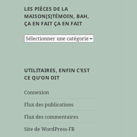
LES PIÈCES DE LA
MAISON[S]TÉMOIN, BAH,
ÇA EN FAIT ÇA EN FAIT
les
pièces
de
la
maison[s]témoin,
UTILITAIRES, ENFIN C’EST
bah,
CE QU’ON DIT
ça
en
Connexion
fait
ça
Flux des publications
en
Flux des commentaires
fait
Site de WordPress-FR