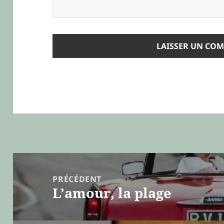
Navigation
de
PRÉCÉDENT
L’amour, la plage
l’article
Article
précédent :