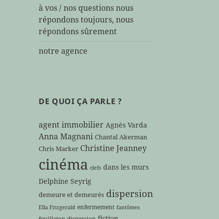
à vos / nos questions nous
répondons toujours, nous
répondons sûrement
notre agence
DE QUOI ÇA PARLE ?
agent immobilier
Agnès Varda
Anna Magnani
Chantal Akerman
Christine Jeanney
Chris Marker
cinéma
dans les murs
clefs
Delphine Seyrig
dispersion
demeure et demeurés
enfermement
Ella Fitzgerald
fantômes
fiction
feuilleton dispersion