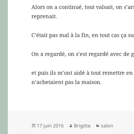
Alors on a continué, tout valsait, on s’ar
reprenait.
C’était pas mal à la fin, en tout cas ça s
On a regardé, on s’est regardé avec de 
et puis ils m’ont aidé à tout remettre en
n’achetaient pas la maison.
Publié
Auteur
Catégories
17 juin 2016
Brigitte
salon
le