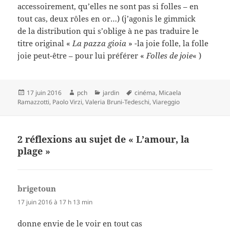
accessoirement, qu’elles ne sont pas si folles – en
tout cas, deux rôles en or…) (j’agonis le gimmick
de la distribution qui s’oblige à ne pas traduire le
titre original «
La pazza gioia
» -la joie folle, la folle
joie peut-être – pour lui préférer «
Folles de joie
« )
Publié
Auteur
Catégories
Mots-
17 juin 2016
pch
jardin
cinéma
,
Micaela
le
clés
Ramazzotti
,
Paolo Virzi
,
Valeria Bruni-Tedeschi
,
Viareggio
2 réflexions au sujet de « L’amour, la
plage »
brigetoun
dit :
17 juin 2016 à 17 h 13 min
donne envie de le voir en tout cas