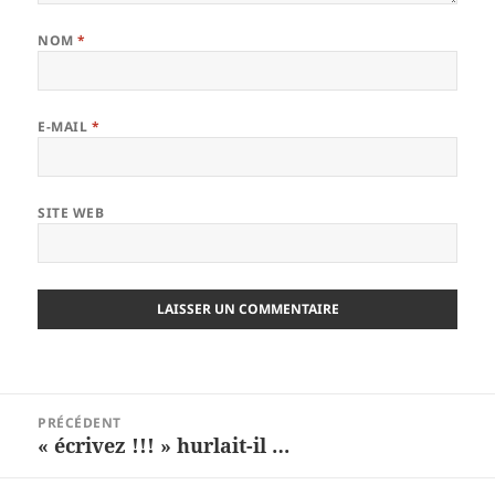
NOM
*
E-MAIL
*
SITE WEB
Navigation
PRÉCÉDENT
de
« écrivez !!! » hurlait-il …
Article
l’article
précédent :