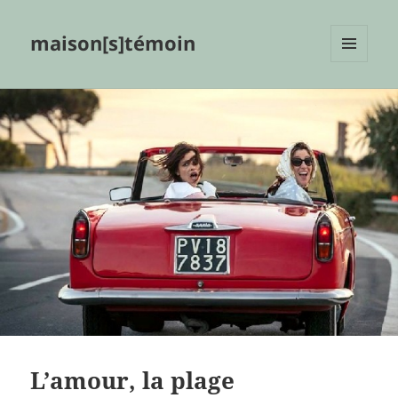
maison[s]témoin
MENU
ET
WIDGETS
L’amour, la plage