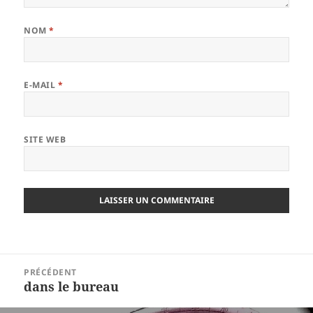
NOM
*
E-MAIL
*
SITE WEB
Navigation
PRÉCÉDENT
de
dans le bureau
Article
l’article
précédent :