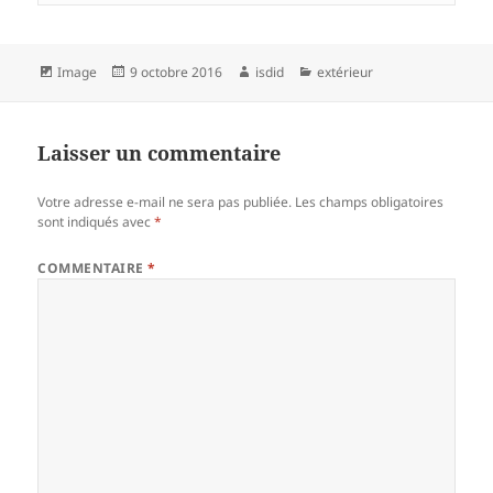
Format
Publié
Auteur
Catégories
Image
9 octobre 2016
isdid
extérieur
le
Laisser un commentaire
Votre adresse e-mail ne sera pas publiée.
Les champs obligatoires
sont indiqués avec
*
COMMENTAIRE
*