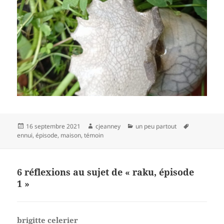
Publié
Auteur
Catégories
Mots-
16 septembre 2021
cjeanney
un peu partout
le
clés
ennui
,
épisode
,
maison
,
témoin
6 réflexions au sujet de « raku, épisode
1 »
brigitte celerier
dit :