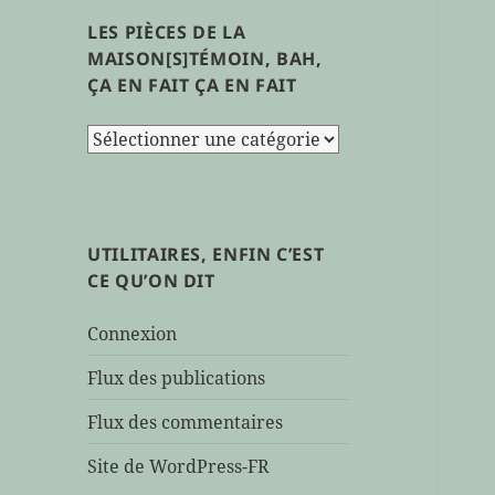
LES PIÈCES DE LA
MAISON[S]TÉMOIN, BAH,
ÇA EN FAIT ÇA EN FAIT
les
pièces
de
la
maison[s]témoin,
UTILITAIRES, ENFIN C’EST
bah,
CE QU’ON DIT
ça
en
Connexion
fait
ça
Flux des publications
en
Flux des commentaires
fait
Site de WordPress-FR