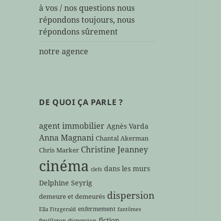
à vos / nos questions nous
répondons toujours, nous
répondons sûrement
notre agence
DE QUOI ÇA PARLE ?
agent immobilier
Agnès Varda
Anna Magnani
Chantal Akerman
Christine Jeanney
Chris Marker
cinéma
dans les murs
clefs
Delphine Seyrig
dispersion
demeure et demeurés
enfermement
Ella Fitzgerald
fantômes
fiction
feuilleton dispersion