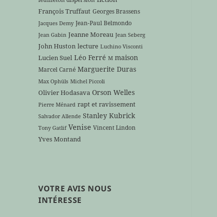
François Truffaut
Georges Brassens
Jean-Paul Belmondo
Jacques Demy
Jeanne Moreau
Jean Gabin
Jean Seberg
John Huston
lecture
Luchino Visconti
Léo Ferré
maison
Lucien Suel
M
Marguerite Duras
Marcel Carné
Max Ophüls
Michel Piccoli
Orson Welles
Olivier Hodasava
rapt et ravissement
Pierre Ménard
Stanley Kubrick
Salvador Allende
Venise
Vincent Lindon
Tony Gatlif
Yves Montand
VOTRE AVIS NOUS
INTÉRESSE