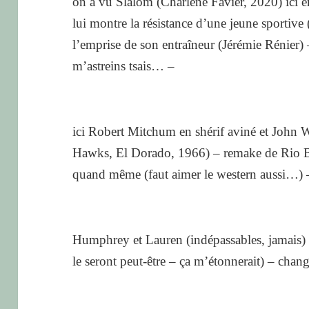
on a vu Slalom (Charlène Favier, 2020) ici en
lui montre la résistance d’une jeune sportive 
l’emprise de son entraîneur (Jérémie Rénier) 
m’astreins tsais… –
ici Robert Mitchum en shérif aviné et John 
Hawks, El Dorado, 1966) – remake de Rio B
quand même (faut aimer le western aussi…) –
Humphrey et Lauren (indépassables, jamais) (i
le seront peut-être – ça m’étonnerait) – chan