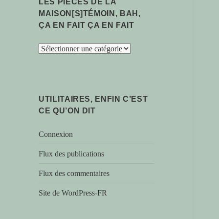
LES PIÈCES DE LA
MAISON[S]TÉMOIN, BAH,
ÇA EN FAIT ÇA EN FAIT
les
pièces
de
la
maison[s]témoin,
UTILITAIRES, ENFIN C’EST
bah,
CE QU’ON DIT
ça
en
Connexion
fait
ça
Flux des publications
en
Flux des commentaires
fait
Site de WordPress-FR