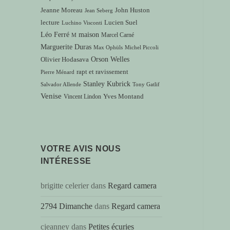
Jeanne Moreau
John Huston
Jean Seberg
lecture
Lucien Suel
Luchino Visconti
Léo Ferré
maison
Marcel Carné
M
Marguerite Duras
Max Ophüls
Michel Piccoli
Orson Welles
Olivier Hodasava
rapt et ravissement
Pierre Ménard
Stanley Kubrick
Salvador Allende
Tony Gatlif
Venise
Vincent Lindon
Yves Montand
VOTRE AVIS NOUS
INTÉRESSE
brigitte celerier
dans
Regard camera
2794 Dimanche
dans
Regard camera
cjeanney
dans
Petites écuries