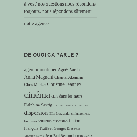
à vos / nos questions nous répondons
toujours, nous répondons sûrement
notre agence
DE QUOI ÇA PARLE ?
agent immobilier
Agnès Varda
Anna Magnani
Chantal Akerman
Christine Jeanney
Chris Marker
cinéma
dans les murs
clefs
Delphine Seyrig
demeure et demeurés
dispersion
enfermement
Ella Fitzgerald
fiction
feuilleton dispersion
fantômes
François Truffaut
Georges Brassens
Jean-Paul Belmondo
Jacques Demy
Jean Gabin