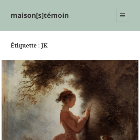
maison[s]témoin
MENU
ET
WIDGETS
Étiquette :
JK