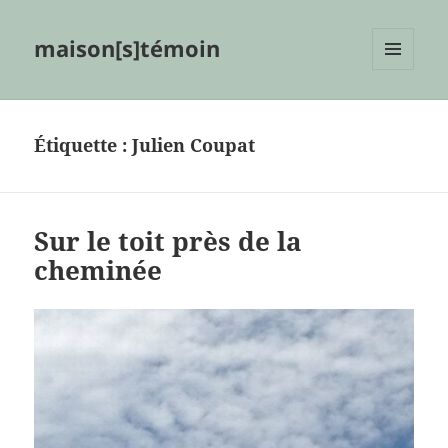
maison[s]témoin
MENU
ET
WIDGETS
Étiquette :
Julien Coupat
Sur le toit près de la
cheminée