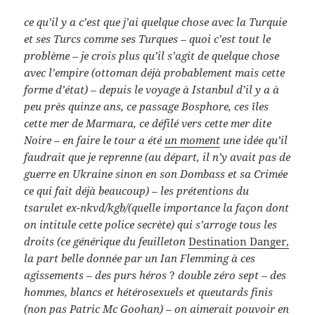
ce qu’il y a c’est que j’ai quelque chose avec la Turquie
et ses Turcs comme ses Turques – quoi c’est tout le
problème – je crois plus qu’il s’agit de quelque chose
avec l’empire (ottoman déjà probablement mais cette
forme d’état) – depuis le voyage à Istanbul d’il y a à
peu près quinze ans, ce passage Bosphore, ces îles
cette mer de Marmara, ce défilé vers cette mer dite
Noire – en faire le tour a été
un moment
une idée qu’il
faudrait que je reprenne (au départ, il n’y avait pas de
guerre en Ukraine sinon en son Dombass et sa Crimée
ce qui fait déjà beaucoup) – les prétentions du
tsarulet ex-nkvd/kgb/(quelle importance la façon dont
on intitule cette police secrète) qui s’arroge tous les
droits (ce générique du feuilleton
Destination Danger,
la part belle donnée par un Ian Flemming à ces
agissements – des purs héros
?
double zéro sept – des
hommes, blancs et hétérosexuels et queutards finis
(non pas Patric Mc Goohan) – on aimerait pouvoir en