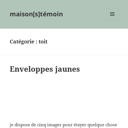
maison[s]témoin
MENU
ET
WIDGETS
Catégorie :
toit
Enveloppes jaunes
je dispose de cinq images pour étayer quelque chose