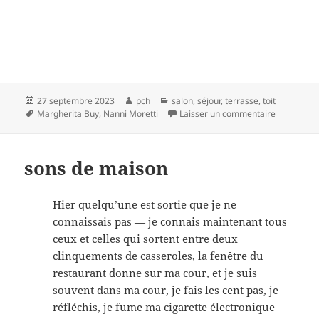
Publié
Auteur
Catégories
27 septembre 2023
pch
salon
,
séjour
,
terrasse
,
toit
le
Mots-
sur l’aveni
Margherita Buy
,
Nanni Moretti
Laisser un commentaire
clés
sons de maison
Hier quelqu’une est sortie que je ne
connaissais pas — je connais maintenant tous
ceux et celles qui sortent entre deux
clinquements de casseroles, la fenêtre du
restaurant donne sur ma cour, et je suis
souvent dans ma cour, je fais les cent pas, je
réfléchis, je fume ma cigarette électronique