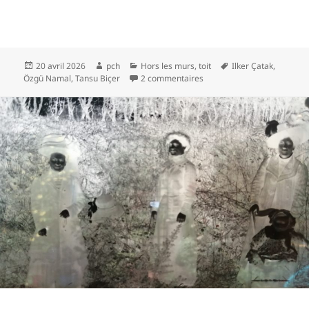
Publié
Auteur
Catégories
Mots-
20 avril 2026
pch
Hors les murs
,
toit
Ilker Çatak
,
le
sur Enveloppes jaunes
clés
Özgü Namal
,
Tansu Biçer
2 commentaires