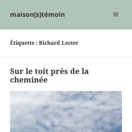
maison[s]témoin
MENU
ET
WIDGETS
Étiquette :
Richard Lester
Sur le toit près de la
cheminée