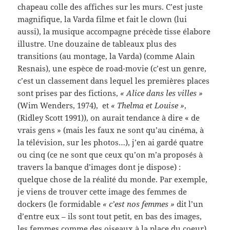
chapeau colle des affiches sur les murs. C’est juste
magnifique, la Varda filme et fait le clown (lui
aussi), la musique accompagne précède tisse élabore
illustre. Une douzaine de tableaux plus des
transitions (au montage, la Varda) (comme Alain
Resnais), une espèce de road-movie (c’est un genre,
c’est un classement dans lequel les premières places
sont prises par des fictions,
« Alice dans les villes »
(Wim Wenders, 1974), et
« Thelma et Louise »
,
(Ridley Scott 1991)), on aurait tendance à dire « de
vrais gens » (mais les faux ne sont qu’au cinéma, à
la télévision, sur les photos…), j’en ai gardé quatre
ou cinq (ce ne sont que ceux qu’on m’a proposés à
travers la banque d’images dont je dispose) :
quelque chose de la réalité du monde. Par exemple,
je viens de trouver cette image des femmes de
dockers (le formidable
« c’est nos femmes »
dit l’un
d’entre eux – ils sont tout petit, en bas des images,
les femmes comme des oiseaux à la place du coeur)