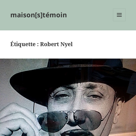
maison[s]témoin
MENU
ET
WIDGETS
Étiquette :
Robert Nyel